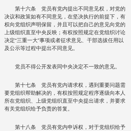
第十六条 党员有党内提出不同意见权，对党的
决议和政策如有不同意见，在坚决执行的前提下，有
权向党组织声明保留，并且可以把自己的意见向党的
上级组织直至中央反映；有权按照规定在党组织讨论
决定“三重一大”事项或者征求意见、干部选拔任用以
及公示等过程中提出不同意见。
党员不得公开发表同中央决定不一致的意见。
第十七条 党员有党内请求权，遇到重要问题需
要党组织帮助解决的，有权按照规定程序逐级向本人
所在党组织、上级党组织直至中央提出请求，并要求
有关党组织给予负责的答复。
第十八条 党员有党内申诉权，对于党组织给予