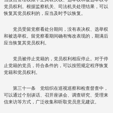
党员权利。根据监察机关、司法机关处理结果，可以
恢复其党员权利的，应当及时予以恢复。
党员受留党察看处分期间，没有表决权、选举权
和被选举权。留党察看期间确有悔改表现的，期满后
应当恢复其党员权利。
党员被停止党籍的，党员权利相应停止。对于停
止党籍的党员，符合条件的，可以按照规定程序恢复
党籍和党员权利。
第三十一条 党组织在巡视巡察和检查督查中，
可以通过个别谈话、召开座谈会、调查研究、受理来
信来访等方式，广泛收集和听取党员意见建议。