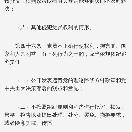
诿扯皮，依照政策或者有关规定能够解决而不及时解
决；
（八）其他侵犯党员权利的情形。
第四十六条 党员不正确行使权利，损害党、国
家和人民利益，有下列行为之一的，应当依规依纪追
究责任：
（一）公开发表违背党的理论路线方针政策和党
中央重大决策部署的观点和意见；
（二）不按照组织原则和程序进行批评、揭发、
检举、控告以及提出处理、处分、罢免、撤换要求，
或者随意扩散、传播；