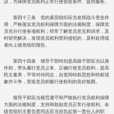
议，为保障党员权利正常行使创造条件、提供服务。
第四十三条 党的基层组织应当发挥战斗堡垒作
用，严格落实党员权利保障方面的法规制度，保障党
员充分行使各项权利；经常了解党员意见和诉求，及
时研究解决，发现党员权利受到侵犯的，及时处理或
者向上级党组织报告。
第四十四条 领导干部特别是高级干部应当以身
作则，带头履行党员义务、正确行使党员权利，提高
民主素养，平等对待同志，自觉同特权思想和特权现
象作斗争，营造党员积极行使权利的良好氛围。
领导干部应当模范遵守和严格执行党员权利保障
方面的法规制度，支持和鼓励党员正常行使权利。各
级党组织主要负责同志应当担负起第一责任人的职