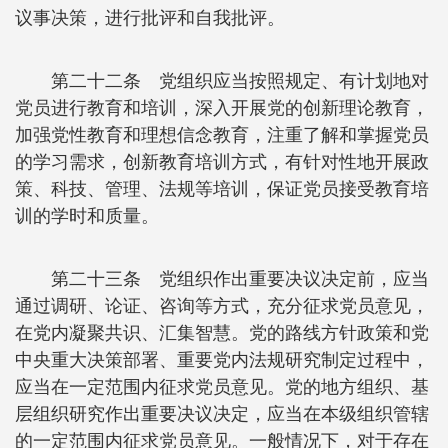
议事决策，进行批评和自我批评。
第二十二条 党组织应当按照规定、有计划地对
党员进行教育和培训，深入开展党的创新理论教育，
加强党性教育和理想信念教育，注重了解和掌握党员
的学习需求，创新教育培训方式，有针对性地开展政
策、科技、管理、法规等培训，保证党员接受教育培
训的学时和质量。
第二十三条 党组织作出重要决议决定前，应当
通过调研、论证、咨询等方式，充分征求党员意见，
在党内凝聚共识、汇集智慧。党的路线方针政策和党
中央重大决策部署、重要党内法规研究制定过程中，
应当在一定范围内征求党员意见。党的地方组织、基
层组织研究作出重要决议决定，应当在本级组织管辖
的一定范围内征求党员意见。一般情况下，对于存在