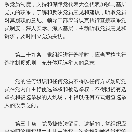
系党员制度，支持和保障党代表大会代表加强与基层
党员的联系，了解和反映党员意见和建议，听取党员
对其履职的意见。领导干部应当认真执行直接联系党
员制度，深入实际、深入基层，主动听取党员意见和
诉求，及时回应党员关切。
第二十九条 党组织进行选举时，应当严格执行
选举制度规则，充分体现选举人的意志。
党的任何组织和任何党员不得以任何方式妨碍党
员在党内自主行使选举权和被选举权，不得阻挠有选
举权和被选举权的人到场，不得以任何方式追查选举
人的投票意向。
第三十条 党员被依法留置、逮捕的，党组织应
当按照管理权限中止其表决权、选举权和被选举权等