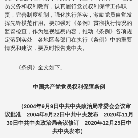
员义务和权利教育，认真履行党员权利保障工作职
责，完善制度机制，强化执行落实，激励党员自觉发
挥先锋模范作用。要加强对《条例》贯彻执行情况的
监督检查，作为巡视巡察内容，推动《条例》各项规
定落到实处。各地区各部门在执行《条例》中的重要
情况和建议，要及时报告党中央。
《条例》全文如下。
中国共产党党员权利保障条例
（2004年9月9日中共中央政治局常委会会议审
议批准 2004年9月22日中共中央发布 2020年11月
30日中共中央政治局会议修订 2020年12月25日中
共中央发布）