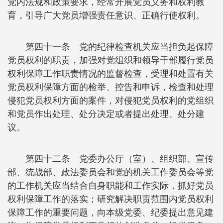
党内法规和政策要求，经常开展党员义务和权利教
育，引导广大党员增强责任意识、正确行使权利。
第四十一条 党的纪律检查机关应当担负起保障
党员权利的职责，加强对党组织和领导干部履行党员
权利保障工作职责情况的监督检查，受理和处置有关
党员权利保障方面的检举、控告和申诉，检查和处理
侵犯党员权利方面的案件，对侵犯党员权利的党组织
和党员作出处理、处分决定或者提出处理、处分建
议。
第四十二条 党委办公厅（室）、组织部、宣传
部、统战部、政法委员会和党的机关工作委员会等党
的工作机关应当结合自身职能和工作实际，抓好党员
权利保障工作的落实；研究解决职责范围内党员权利
保障工作的重要问题，向本级党委、纪委提出意见建