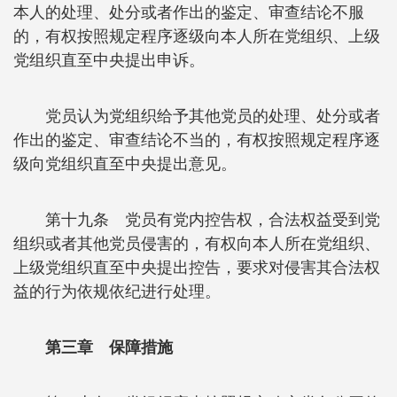
本人的处理、处分或者作出的鉴定、审查结论不服
的，有权按照规定程序逐级向本人所在党组织、上级
党组织直至中央提出申诉。
党员认为党组织给予其他党员的处理、处分或者
作出的鉴定、审查结论不当的，有权按照规定程序逐
级向党组织直至中央提出意见。
第十九条 党员有党内控告权，合法权益受到党
组织或者其他党员侵害的，有权向本人所在党组织、
上级党组织直至中央提出控告，要求对侵害其合法权
益的行为依规依纪进行处理。
第三章 保障措施