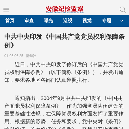
首页
审查
曝光
巡视
视觉
专题
中共中央印发《中国共产党党员权利保障条
例》
01-05 06:25
新华社
近日，中共中央印发了修订后的《中国共产党党
员权利保障条例》（以下简称《条例》），并发出通
知，要求各地区各部门认真遵照执行。
通知指出，2004年9月中共中央印发的《中国共
产党党员权利保障条例》，作为加强党员队伍建设的
重要基础性法规，在保障党员权利方面发挥了重要作
用。根据新的形势、任务和要求，党中央对《条例》