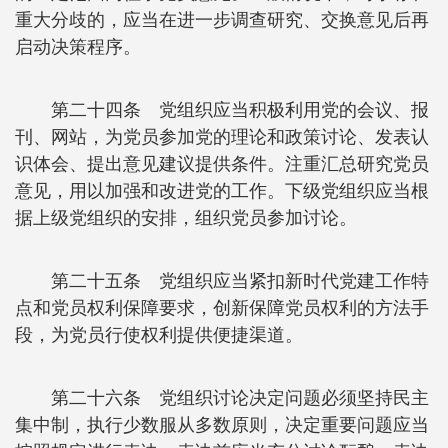
重大分歧的，应当在进一步调查研究、交换意见后再
启动决策程序。
第二十四条 党组织应当积极利用党的会议、报
刊、网站，为党员参加党的理论和政策讨论、发表认
识体会、提出意见建议提供条件。注重汇总研究党员
意见，用以加强和改进党的工作。下级党组织应当根
据上级党组织的安排，组织党员参加讨论。
第二十五条 党组织应当紧扣新时代党建工作特
点和党员权利保障要求，创新保障党员权利的方法手
段，为党员行使权利提供便捷渠道。
第二十六条 党组织讨论决定问题必须坚持民主
集中制，执行少数服从多数原则，决定重要问题应当