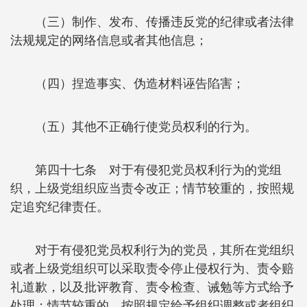
（三）制作、发布、传播违反党的纪律或者法律
法规规定的网络信息或者其他信息；
（四）捏造事实、伪造材料诬告陷害；
（五）其他不正确行使党员权利的行为。
第四十七条 对于有侵犯党员权利行为的党组
织，上级党组织应当责令改正；情节较重的，按照规
定追究纪律责任。
对于有侵犯党员权利行为的党员，其所在党组织
或者上级党组织可以采取责令停止侵权行为、责令赔
礼道歉，以及批评教育、责令检查、诫勉等方式给予
处理；情节较重的，按照规定给予组织调整或者组织