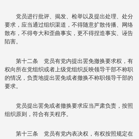
党员进行批评、揭发、检举以及提出处理、处分
要求，应当通过组织渠道，不得随意扩散传播、网络
散布，不得夸大和歪曲事实，更不得捏造事实、诬告
陷害。
第十二条 党员有党内提出罢免撤换要求权，有
权向所在党组织或者上级党组织反映领导干部不称职
的情况，负责地提出罢免或者撤换不称职领导干部的
要求。
党员提出罢免或者撤换要求应当严肃负责，按照
组织原则，符合有关程序。
第十三条 党员有党内表决权，有权按照规定在