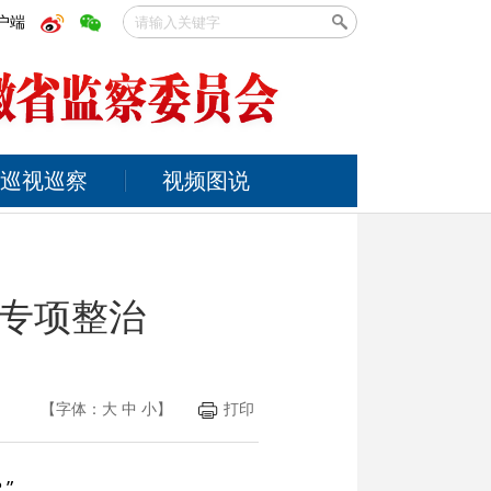
户端
巡视巡察
视频图说
专项整治
【字体：
大
中
小
】
打印
”