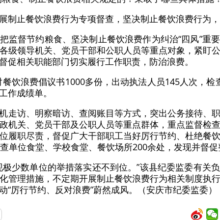
展制止餐饮浪费行为专项督查，坚决制止餐饮浪费行为，
把监督节约粮食、坚决制止餐饮浪费作为纠治“四风”重
各级领导机关、党员干部和公职人员等重点对象，紧盯
督促相关职能部门切实履行工作职责，防治浪费。
餐饮浪费倡议书1000多份，出动执法人员145人次，检查
工作成绩单。
机走访、明察暗访、查阅账目等方式，突出公务接待、
政机关、党员干部及公职人员等重点群体，重点监督检
位履职尽责，督促广大干部职工当好厉行节约、杜绝餐
查单位食堂、学校食堂、餐饮场所200余处，发现并督促
现极少数单位的举措落实还不到位。”该县纪委监委有关
化管理措施，不定期开展制止餐饮浪费行为相关制度执
动“厉行节约、反对浪费”蔚然成风。（安庆市纪委监委）