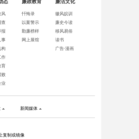
动态
廉政教育
廉洁文化
政风
忏悔录
徽风皖训
调查
以案警示
廉史今读
举报
勤廉榜样
移风易俗
人事
网上展馆
读书
机构
广告·漫画
工作
教育
腐败
企业
业
新闻媒体
止复制或镜像