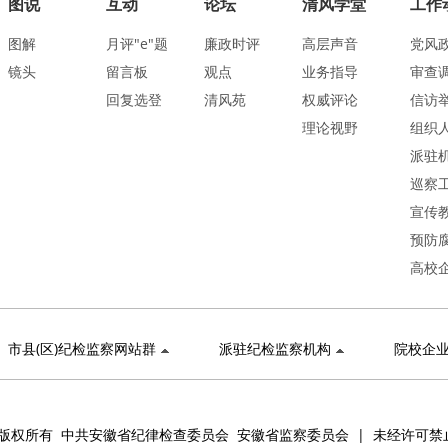
图说
互动
论坛
清风学堂
工作
图解
月评"e"题
廉政时评
高层声音
党风
镜头
留言板
观点
业务指导
审查
回复选登
清风苑
权威评论
信访
理论视野
组织
派驻
巡察
宣传
预防
高校
市县(区)纪检监察网站群
派驻纪检监察机构
院校企
版权所有 中共安徽省纪律检查委员会 安徽省监察委员会 | 未经许可禁