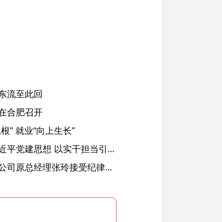
东流至此回
在合肥召开
” 就业“向上生长”
铜陵：深入学习贯彻习近平党建思想 以实干担当引领纪检监察工作高质量发展
安徽省天然气销售有限公司原总经理张玲接受纪律审查和监察调查