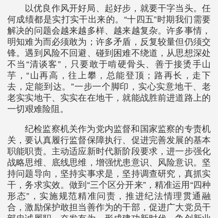
以优良作风开好局、起好步，就要干字当头。任
何成绩都是实打实干出来的。“十四五”时期我们需要
解决的问题会越来越多样、越来越复杂。许多事情，
明知难为而必须敢为；许多矛盾，反复较量但仍须交
锋。遇到风险不回避、碰到困难不绕道，从思想深处
不当“清谈客”，只要敢于啃硬骨头、善于接烫手山
芋，“山再高，往上攀，总能登顶；路再长，走下
去，定能到达。”一步一个脚印，实心实意地干、老
老实实地干、实实在在地干，就能战胜前进道路上的
一切艰难险阻。
纪检监察机关作为党内监督和国家监察的专责机
关，要认真履行监督保障执行、促进完善发展的基本
职能职责。主动适应新时代新阶段要求，进一步强化
战略思维、底线思维，增强忧患意识、风险意识。坚
持问题导向，坚持实事求是，坚持调查研究，真抓实
干，务求实效。做到“三个区分开来”，精准运用“四种
形态”，实施规范精准问责，推进纪法情理贯通融
合，激励保护敢担当善作为的干部，促进广大党员干