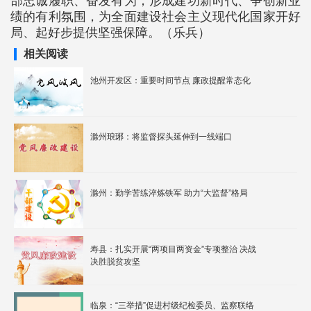
部忠诚履职、奋发有为，形成建功新时代、争创新业
绩的有利氛围，为全面建设社会主义现代化国家开好
局、起好步提供坚强保障。（乐兵）
相关阅读
池州开发区：重要时间节点 廉政提醒常态化
滁州琅琊：将监督探头延伸到一线端口
滁州：勤学苦练淬炼铁军 助力“大监督”格局
寿县：扎实开展“两项目两资金”专项整治 决战
决胜脱贫攻坚
临泉：“三举措”促进村级纪检委员、监察联络