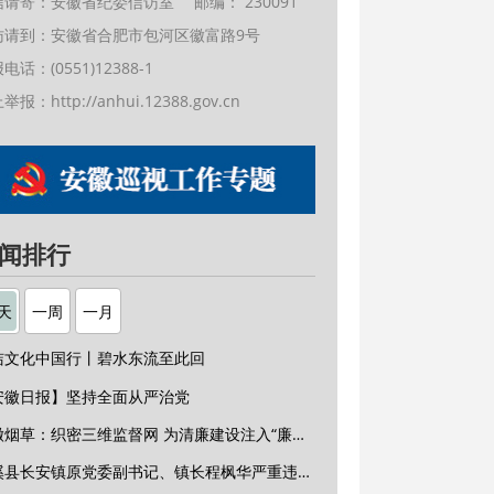
信请寄：安徽省纪委信访室 邮编： 230091
访请到：安徽省合肥市包河区徽富路9号
电话：(0551)12388-1
上举报：
http://anhui.12388.gov.cn
闻排行
天
一周
一月
洁文化中国行丨碧水东流至此回
安徽日报】坚持全面从严治党
安徽烟草：织密三维监督网 为清廉建设注入“廉动力”
绩溪县长安镇原党委副书记、镇长程枫华严重违纪违法被开除党籍和公职