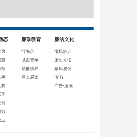
动态
廉政教育
廉洁文化
政风
忏悔录
徽风皖训
调查
以案警示
廉史今读
举报
勤廉榜样
移风易俗
人事
网上展馆
读书
机构
广告·漫画
工作
教育
腐败
企业