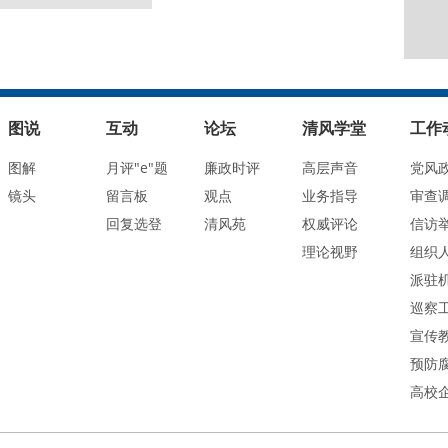
图说
互动
论坛
清风学堂
工作
图解
月评"e"题
廉政时评
高层声音
党风
镜头
留言板
观点
业务指导
审查
回复选登
清风苑
权威评论
信访
理论视野
组织
派驻
巡察
宣传
预防
高校