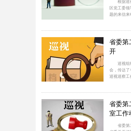
根据巡
区党工委领
题的来信来
省委第
开
巡视组
会，传达了
巡视巡察工
省委第
室工作
省委第