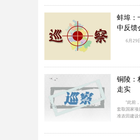
蚌埠：
中反馈
6月2
铜陵：
走实
“此前
套取国家项目
准农田建设