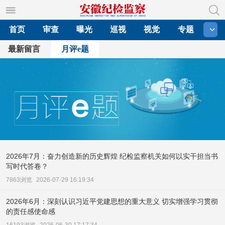
首页
审查
曝光
巡视
视觉
专题
最新留言
月评e题
2026年7月：奋力创造新的历史辉煌 纪检监察机关如何以实干担当书
写时代答卷？
7863浏览
2026-07-29 16:19:34
2026年6月：深刻认识习近平党建思想的重大意义 切实增强学习贯彻
的责任感使命感
16193浏览
2026-06-30 17:17:34