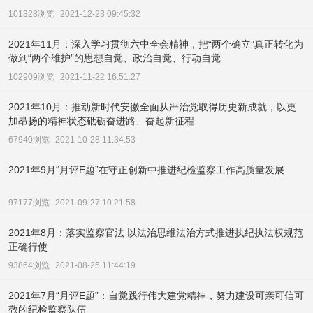
101328浏览
2021-12-23 09:45:32
2021年11月：深入学习贯彻六中全会精神，把“两个确立”真正转化为
做到“两个维护”的思想自觉、政治自觉、行动自觉
102909浏览
2021-11-22 16:51:27
2021年10月：推动新时代安徽全面从严治党取得历史新成就，以更
加昂扬的精神状态砥砺奋进路、奋起新征程
67940浏览
2021-10-28 11:34:53
2021年9月“月评E题”在守正创新中推进纪检监察工作高质量发展
97177浏览
2021-09-27 10:21:58
2021年8月：落实监察官法 以法治思维法治方式推进执纪执法权规范
正确行使
93864浏览
2021-08-25 11:44:19
2021年7月“月评E题”：自觉践行伟大建党精神，努力建设可亲可信可
敬的纪检监察队伍