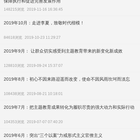
保障执行和促进完善发展作用
148215浏览
2019-11-16 16:36:45
2019年10月：走进李夏，致敬时代楷模！
84618浏览
2019-10-23 11:29:27
2019年9月： 让群众切实感受到主题教育带来的新变化新成效
128810浏览
2019-09-24 15:37:07
2019年8月：初心不因来路迢遥而改变，使命不因风雨坎坷而淡忘
108438浏览
2019-08-21 10:18:01
2019年7月：把主题教育成果转化为履职尽责的强大动力和实际行动
104353浏览
2019-07-07 07:40:20
2019年6月：突出“三个以案”力戒形式主义官僚主义