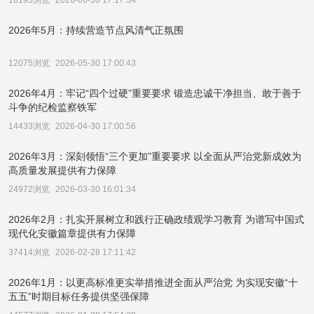
2026年5月：持续营造节点风清气正氛围
12075浏览
2026-05-30 17:00:43
2026年4月：牢记“四个过硬”重要要求 锻造忠诚干净担当、敢于善于
斗争的纪检监察铁军
14433浏览
2026-04-30 17:00:56
2026年3月：深刻领悟“三个更加”重要要求 以全面从严治党新成效为
高质量发展提供有力保障
24972浏览
2026-03-30 16:01:34
2026年2月：扎实开展树立和践行正确政绩观学习教育 为谱写中国式
现代化安徽篇章提供有力保障
37414浏览
2026-02-28 17:11:42
2026年1月：以更高标准更实举措推进全面从严治党 为实现安徽“十
五五”时期目标任务提供坚强保障