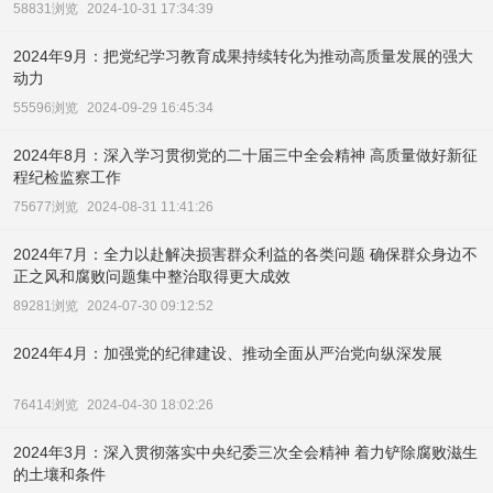
58831浏览
2024-10-31 17:34:39
2024年9月：把党纪学习教育成果持续转化为推动高质量发展的强大
动力
55596浏览
2024-09-29 16:45:34
2024年8月：深入学习贯彻党的二十届三中全会精神 高质量做好新征
程纪检监察工作
75677浏览
2024-08-31 11:41:26
2024年7月：全力以赴解决损害群众利益的各类问题 确保群众身边不
正之风和腐败问题集中整治取得更大成效
89281浏览
2024-07-30 09:12:52
2024年4月：加强党的纪律建设、推动全面从严治党向纵深发展
76414浏览
2024-04-30 18:02:26
2024年3月：深入贯彻落实中央纪委三次全会精神 着力铲除腐败滋生
的土壤和条件