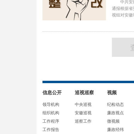
中共安
通报根据省委
视组对安徽
信息公开
巡视巡察
视频
领导机构
中央巡视
纪检动态
组织机构
安徽巡视
廉政视点
工作程序
巡察工作
微视频
工作报告
廉政经纬