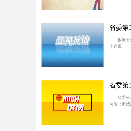
省委第
根据省
了巡视
省委第
省委第
向淮北市烈