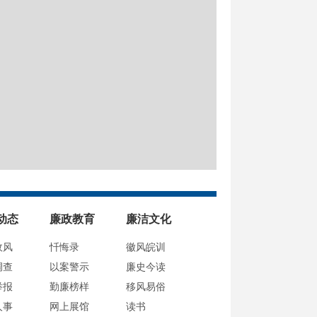
动态
廉政教育
廉洁文化
政风
忏悔录
徽风皖训
调查
以案警示
廉史今读
举报
勤廉榜样
移风易俗
人事
网上展馆
读书