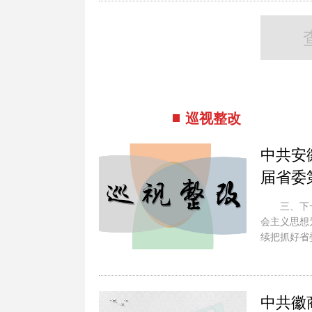
巡视整改
中共安
届省委第
三、下
会主义思想
续把抓好省委
中共徽