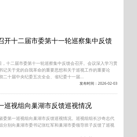
召开十二届市委第十一轮巡察集中反馈
0日，十二届市委第十一轮巡察集中反馈会召开。会议深入学习贯
书记关于党的自我革命的重要思想和关于巡视工作的重要论
彻二十届中央纪委五次全会、省纪委十一届...
发布时间：2026-02-03
一巡视组向巢湖市反馈巡视情况
省委第一巡视组向巢湖市反馈巡视情况。巡视组组长沙奇志代
组分别向巢湖市委书记张红军和巢湖市委领导班子反馈了巡视