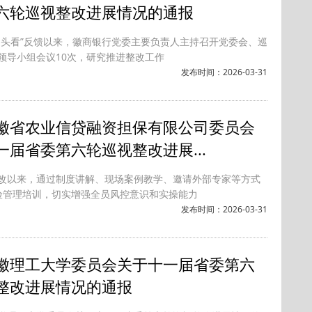
六轮巡视整改进展情况的通报
回头看”反馈以来，徽商银行党委主要负责人主持召开党委会、巡
领导小组会议10次，研究推进整改工作
发布时间：2026-03-31
徽省农业信贷融资担保有限公司委员会
一届省委第六轮巡视整改进展...
改以来，通过制度讲解、现场案例教学、邀请外部专家等方式
险管理培训，切实增强全员风控意识和实操能力
发布时间：2026-03-31
徽理工大学委员会关于十一届省委第六
整改进展情况的通报