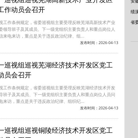
工作动员会召开
省
视工作条例规定，省委巡视组主要受理反映芜湖高新技术产业
委领导班子及其成员、下一级党组织主要负责人和重点岗位人
信来电来访，重点是关于违反政治纪律、组...
发布时间：2026-04-13
一巡视组巡视芜湖经济技术开发区党工
动员会召开
视工作条例规定，省委巡视组主要受理反映芜湖经济技术开发
导班子及其成员、下一级党组织主要负责人和重点岗位人员问
电来访，重点是关于违反政治纪律、组织纪...
发布时间：2026-04-13
一巡视组巡视铜陵经济技术开发区党工