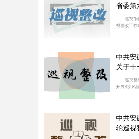
省委第
巡视“
视整改工作
中共安
关于十
巡视整
开展3次风
中共安
轮巡视