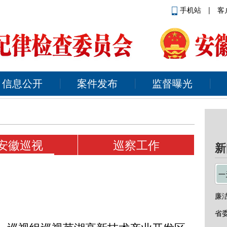
手机站
|
客
信息公开
案件发布
监督曝光
安徽巡视
巡察工作
新
一
廉