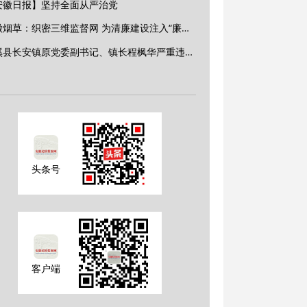
安徽日报】坚持全面从严治党
安徽烟草：织密三维监督网 为清廉建设注入“廉动力”
绩溪县长安镇原党委副书记、镇长程枫华严重违纪违法被开除党籍和公职
头条号
客户端