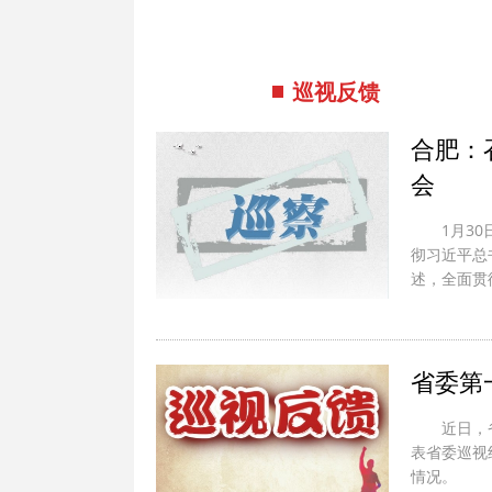
巡视反馈
合肥：
会
1月3
彻习近平总
述，全面贯
省委第
近日，
表省委巡视
情况。