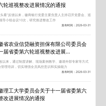
六轮巡视整改进展情况的通报
回头看”反馈以来，徽商银行党委主要负责人主持召开党委会、巡
领导小组会议10次，研究推进整改工作
发布时间：2026-03-31
徽省农业信贷融资担保有限公司委员会
一届省委第六轮巡视整改进展...
改以来，通过制度讲解、现场案例教学、邀请外部专家等方式
险管理培训，切实增强全员风控意识和实操能力
发布时间：2026-03-31
徽理工大学委员会关于十一届省委第六
整改进展情况的通报