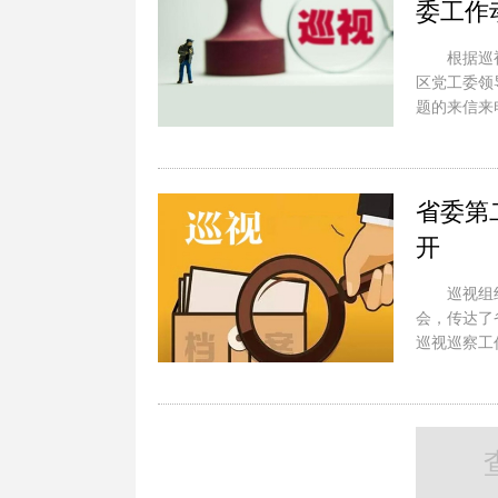
委工作
根据巡
区党工委领
题的来信来
省委第
开
巡视组
会，传达了
巡视巡察工