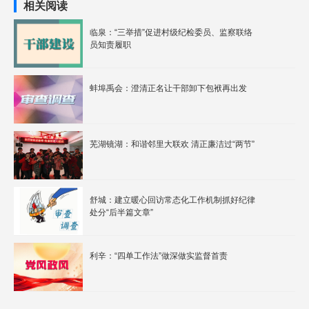
相关阅读
临泉：“三举措”促进村级纪检委员、监察联络
员知责履职
蚌埠禹会：澄清正名让干部卸下包袱再出发
芜湖镜湖：和谐邻里大联欢 清正廉洁过“两节”
舒城：建立暖心回访常态化工作机制抓好纪律
处分“后半篇文章”
利辛：“四单工作法”做深做实监督首责