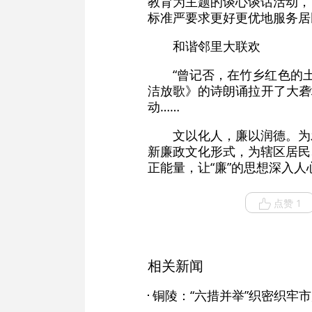
教育为主题的谈心谈话活动，
标准严要求更好更优地服务居
和谐邻里大联欢
“曾记否，在竹乡红色的
洁放歌》的诗朗诵拉开了大砻
动……
文以化人，廉以润德。为
新廉政文化形式，为辖区居民
正能量，让“廉”的思想深入
点赞 1
相关新闻
铜陵：“六措并举”织密织牢