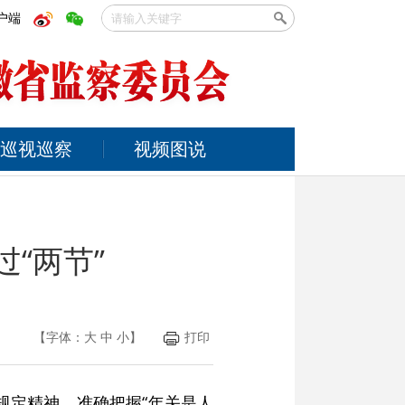
户端
巡视巡察
视频图说
“两节”
【字体：
大
中
小
】
打印
规定精神，准确把握“年关是人