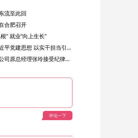
东流至此回
在合肥召开
” 就业“向上生长”
铜陵：深入学习贯彻习近平党建思想 以实干担当引领纪检监察工作高质量发展
安徽省天然气销售有限公司原总经理张玲接受纪律审查和监察调查
评论一下