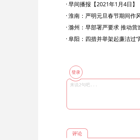
早间播报【2021年1月4日】
滁州：早部署严要求 推动营
阜阳：四措并举架起廉洁过“
登录
评论