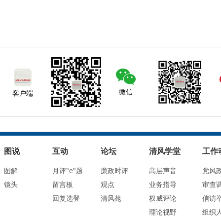
微信
客户端
图说
互动
论坛
清风学堂
工作
图解
月评"e"题
廉政时评
高层声音
党风
镜头
留言板
观点
业务指导
审查
回复选登
清风苑
权威评论
信访
理论视野
组织