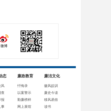
微博
动态
廉政教育
廉洁文化
政风
忏悔录
徽风皖训
调查
以案警示
廉史今读
举报
勤廉榜样
移风易俗
人事
网上展馆
读书