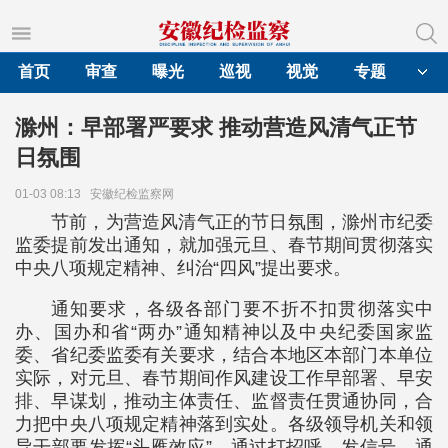
首页
审查
曝光
巡视
视觉
专题
滁州：早部署严要求 推动营造风清气正节
日氛围
01-03 08:13
安徽纪检监察网
节前，为营造风清气正的节日氛围，滁州市纪委
监委提前发出通知，就加强元旦、春节期间贯彻落实
中央八项规定精神、纠治“四风”提出要求。
通知要求，各级各部门要不折不扣贯彻落实中
办、国办和省“两办”通知精神以及中央纪委国家监
委、省纪委监委有关要求，结合本地区本部门本单位
实际，对元旦、春节期间作风建设工作早部署、早安
排、早谋划，推动主体责任、监督责任贯通协同，合
力把中央八项规定精神落到实处。各级领导机关和领
导干部要发挥“头雁效应”，通过打招呼、发信号、通