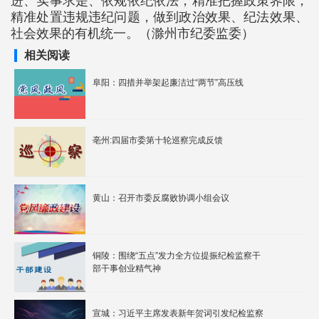
进、实事求是、依规依纪依法，精准把握政策界限，
精准处置违规违纪问题，做到政治效果、纪法效果、
社会效果的有机统一。（滁州市纪委监委）
相关阅读
阜阳：四措并举架起廉洁过“两节”高压线
亳州:四届市委第十轮巡察完成反馈
黄山：召开市委反腐败协调小组会议
铜陵：围绕“五点”发力全方位提振纪检监察干
部干事创业精气神
宣城：习近平主席发表新年贺词引发纪检监察