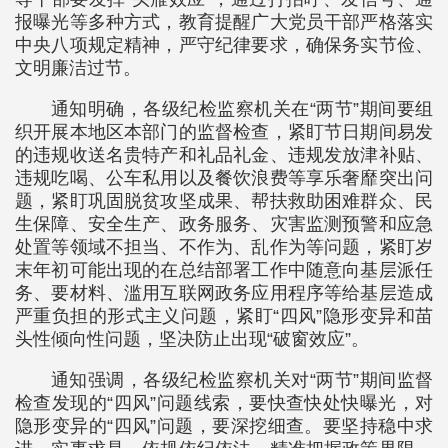
报曝光等多种方式，教育提醒广大党员干部严格落实
中央八项规定精神，严守纪律要求，确保务实节俭、
文明廉洁过节。
通知明确，各级纪检监察机关在“两节”期间要组
织开展本地区本部门的监督检查，紧盯节日期间易发
的违规收送名贵特产和礼品礼金、违规发放津补贴、
违规吃喝、公车私用以及餐饮浪费等享乐奢靡突出问
题，紧盯巩固脱贫攻坚成果、帮扶救助困难群众、民
生保障、安全生产、政务服务、灾害监测预警和应急
处置等领域不担当、不作为、乱作为等问题，紧盯岁
末年初可能出现的在总结部署工作中随意向基层派任
务、要材料、滥用互联网政务应用程序等给基层造成
严重负担的形式主义问题，紧盯“四风”隐形变异和苗
头性倾向性问题，坚决防止出现“破窗效应”。
通知强调，各级纪检监察机关对“两节”期间监督
检查发现的“四风”问题线索，要快查快处快曝光，对
隐形变异的“四风”问题，要深挖细查。要坚持稳中求