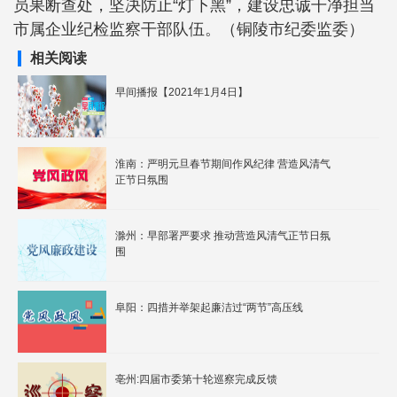
员果断查处，坚决防止“灯下黑”，建设忠诚干净担当
市属企业纪检监察干部队伍。（铜陵市纪委监委）
相关阅读
早间播报【2021年1月4日】
淮南：严明元旦春节期间作风纪律 营造风清气
正节日氛围
滁州：早部署严要求 推动营造风清气正节日氛
围
阜阳：四措并举架起廉洁过“两节”高压线
亳州:四届市委第十轮巡察完成反馈