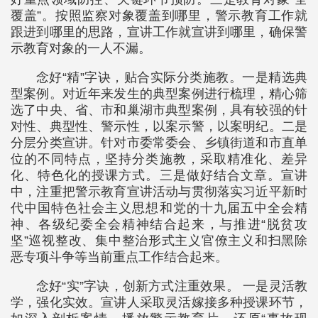
覆盖”。按照监察对象覆盖到哪里，警示教育工作就
跟进到哪里的思路，宣讲工作就宣讲到哪里，确保警
示教育对象的一人不漏。
念好“精”字诀，贴合实际分类施教。一是精选典
型案例。对近年来发生的典型案例进行梳理，精心筛
选了中央、省、市和巢湖市典型案例，具有较强的针
对性、典型性、警示性，以案示警，以案明纪。二是
分层分类宣讲。针对市委常委会、乡镇街道和市直单
位的不同特点，坚持分类施教，采取精准化、差异
化、特色化的授课方式。三是做好结合文章。宣讲
中，注重把警示教育宣讲活动与贯彻落实习近平新时
代中国特色社会主义思想和党的十九届五中全会精
神、各级纪委全会精神结合起来，与推进“脱贫攻
坚”巡视整改、集中整治形式主义官僚主义和扫黑除
恶专项斗争等当前重点工作结合起来。
念好“实”字诀，创新方式注重效果。 一是灵活教
学，强化实效。宣讲人采取灵活嫁接多种授课环节，