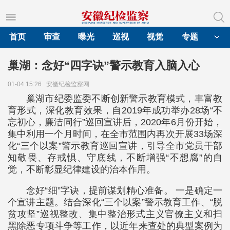
首页
审查
曝光
巡视
视觉
专题
巢湖：念好“四字诀”警示教育入脑入心
01-04 15:26
安徽纪检监察网
巢湖市纪委监委不断创新警示教育模式，丰富教
育形式，深化教育效果，自2019年成功举办28场“不
忘初心，廉洁同行”巡回宣讲后，2020年6月份开始，
集中利用一个月时间，在全市范围内再次开展33场深
化“三个以案”警示教育巡回宣讲，引导全市党员干部
知敬畏、存戒惧、守底线，不断增强“不想腐”的自
觉，不断彰显纪律建设的治本作用。
念好“细”字诀，提前谋划精心准备。 一是确定一
个宣讲主题。结合深化“三个以案”警示教育工作、“脱
贫攻坚”巡视整改、集中整治形式主义官僚主义和扫
黑除恶专项斗争等工作，以近年来查处的典型案例为