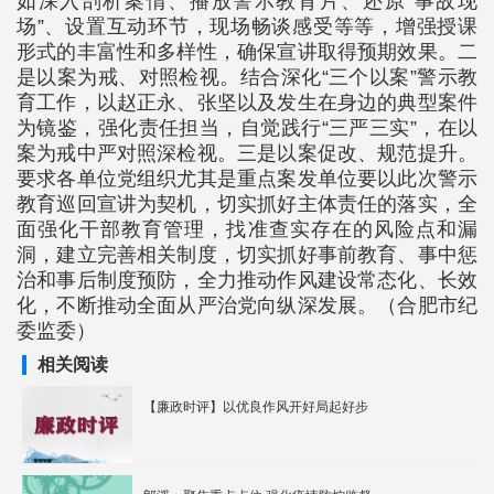
如深入剖析案情、播放警示教育片、还原“事故现
场”、设置互动环节，现场畅谈感受等等，增强授课
形式的丰富性和多样性，确保宣讲取得预期效果。二
是以案为戒、对照检视。结合深化“三个以案”警示教
育工作，以赵正永、张坚以及发生在身边的典型案件
为镜鉴，强化责任担当，自觉践行“三严三实”，在以
案为戒中严对照深检视。三是以案促改、规范提升。
要求各单位党组织尤其是重点案发单位要以此次警示
教育巡回宣讲为契机，切实抓好主体责任的落实，全
面强化干部教育管理，找准查实存在的风险点和漏
洞，建立完善相关制度，切实抓好事前教育、事中惩
治和事后制度预防，全力推动作风建设常态化、长效
化，不断推动全面从严治党向纵深发展。（合肥市纪
委监委）
相关阅读
【廉政时评】以优良作风开好局起好步