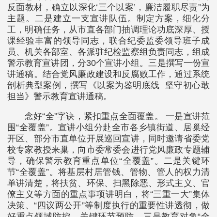
反面教材，确立以深化‘三个以案’，廉洁履职尽责”为
主题。二是建立一支宣讲队伍。制定方案，细化分
工，明确任务，从市直各部门抽调理论功底深厚、授
课经验丰富的领导同志，联合纪委监委领导班子成
员、机关各部室、各派驻纪检监察组负责同志，组成
警示教育宣讲团，分30个宣讲小组。三是撰写一份宣
讲通稿。结合党风廉政建设和反腐败工作，通过系统
剖析典型案例，撰写《以案为鉴明底线 坚守初心敢
担当》警示教育宣讲通稿。
念好“全”字诀，紧扣重点全面覆盖。 一是宣讲范
围“全覆盖”。宣讲小组分赴全市各乡镇街道、居巢经
开区、部分市直单位开展巡回宣讲，同时邀请省委党
校专家教授来巢，向市委常委会进行党风廉政专题辅
导，确保警示教育重点单位“全覆盖”。二是关键环
节“全覆盖”。将基层村居管钱、管物、管人的权力清
单讲清楚，将扶贫、环保、扫黑除恶、形式主义、官
僚主义等方面的重点事项讲明白，将“三重一大”集体
决策、“四议两公开”等制度执行的重要性讲透彻，做
好重点领域防控、关键环节预防。三是教育对象“全