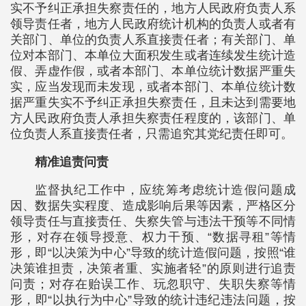
实不予纠正承担失察责任的，地方人民政府负责人系
领导责任者，地方人民政府统计机构的负责人或者有
关部门、单位的负责人系直接责任者；有关部门、单
位对本部门、本单位大面积发生或者连续发生统计造
假、弄虚作假，或者本部门、本单位统计数据严重失
实，应当发现而未发现，或者本部门、本单位统计数
据严重失实不予纠正承担失察责任，且未达到需要地
方人民政府负责人承担失察责任程度的，该部门、单
位负责人系直接责任者，只需追究其党纪责任即可。
精准追责问责
监督执纪工作中，应统筹考虑统计造假问题成
因、数据失实程度、造成影响后果等因素，严格区分
领导责任与直接责任、失察失管与违法干预等不同情
形，对存在领导授意、权力干预、“数据寻租”等情
形，即“以决策为中心”导致的统计造假问题，按照“谁
决策谁担责，决策者重、实施者轻”的原则进行追责
问责；对存在贻误工作、玩忽职守、失职失察等情
形，即“以执行为中心”导致的统计违纪违法问题，按