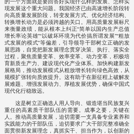
的一个方面就是要回答好实现什么样的发展、怎样实
现发展这个重大问题。我国经济已由高速增长阶段转
向高质量发展阶段，转变发展方式、优化经济结构、
转换增长动力是必须跨越的关口。用高质量发展标尺
来衡量政绩，能从根本上纠正“简单以国内生产总值
增长率论英雄”“以破坏环境为代价搞所谓发展”“粗放
式发展的模式”等偏差，引导领导干部树立正确的发
展思路，自觉把新发展理念贯穿决策、执行、落实全
过程，聚焦质量变革、效率变革、动力变革，积极培
育新质生产力、建设现代化产业体系、加快构建新发
展格局，推动发展模式从粗放增长转向绿色高效，从
规模扩张转向质效提升。这有助于在新征程上破解发
展难题、增强发展动力、厚植发展优势，确保中国式
现代化行稳致远。
这是树立正确选人用人导向、锻造堪当民族复兴
重任的高素质干部队伍的需要。成事之要，关键在
人。推动高质量发展，迫切需要一支具备专业素养和
实践能力的干部队伍，迫切要求广大干部完整准确全
面贯彻新发展理念，真抓实干、担当作为，以创新的