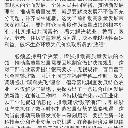
实现人的全面发展、全体人民共同富裕。贯彻新发展
理念，推动高质量发展，就是要解决发展不平衡不充
分问题，补齐民生短板。这为当前推动高质量发展带
来深刻启示：要把群众满意度作为衡量政绩的根本标
准，扎实推进共同富裕，着力解决就业、教育、医
疗、养老、住房等急难愁盼问题，决不能以牺牲百姓
利益、破坏生态环境为代价换取所谓的“政绩”。
必须坚持科学决策，增强推动高质量发展的本
领。推动高质量发展需要因地制宜做好决策规划，这
对干部专业素养提出很高要求，无视规律、盲目蛮干
只会南辕北辙。习近平同志在福建宁德工作时，深入
调研提出“弱鸟先飞”理念，倡导因地制宜发展特色农
业，不仅解决了温饱，更探索出了一条适合山区发展
的新路；在浙江工作时，坚持以信息化带动工业化，
以工业化促进信息化，推动建设“数字浙江”，引领浙
江率先抓住了数字时代打造发展优势的战略机遇。这
为当前推动高质量发展带来深刻启示：要抓住新一轮
科技革命和产业变革历史机遇，在遵循经济发展规律