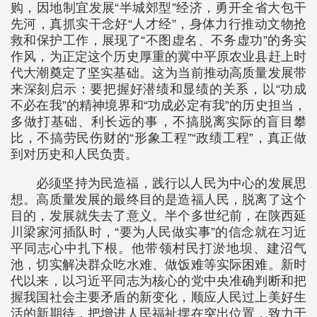
购，因地制宜发展“半城郊型”经济，勇开全省大包干
先河，真抓实干念好“人才经”，身体力行推动文物抢
救和保护工作，展现了“不图虚名、不务虚功”的务实
作风，为正定这个历史厚重的冀中平原农业县赶上时
代大潮奠定了坚实基础。这为当前推动高质量发展带
来深刻启示：要把握好潜绩和显绩的关系，以“功成
不必在我”的精神境界和“功成必定有我”的历史担当，
多做打基础、利长远的事，不搞脱离实际的盲目攀
比，不搞劳民伤财的“形象工程”“政绩工程”，真正做
到对历史和人民负责。
必须坚持为民造福，践行以人民为中心的发展思
想。高质量发展的最终目的是造福人民，脱离了这个
目的，发展就失去了意义。半个多世纪前，在陕西延
川梁家河插队时，“要为人民做实事”的信念就在习近
平同志心中扎下根。他带领村民打淤地坝、建沼气
池，切实解决群众吃水难、做饭难等实际困难。新时
代以来，以习近平同志为核心的党中央准确判断和把
握我国社会主要矛盾的新变化，顺应人民过上美好生
活的新期待，把增进人民福祉摆在突出位置，致力于