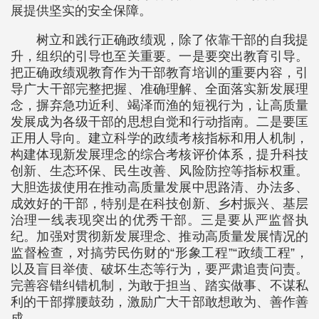
展提供坚实的安全保障。
树立和践行正确政绩观，除了依靠干部的自我提
升，组织的引导也至关重要。一是要突出教育引导。
把正确政绩观教育作为干部教育培训的重要内容，引
导广大干部完整把握、准确理解、全面落实新发展理
念，摒弃急功近利、竭泽而渔的短视行为，让高质量
发展成为各级干部的思想自觉和行动指南。二是要匡
正用人导向。建立科学的政绩考核指标和用人机制，
构建体现新发展理念的综合考核评价体系，提升科技
创新、生态环保、民生改善、风险防控等指标权重。
大胆选拔使用在推动高质量发展中思路清、办法多、
成效好的干部，特别是在科技创新、乡村振兴、基层
治理一线表现突出的优秀干部。三是要从严监督执
纪。加强对贯彻新发展理念、推动高质量发展情况的
监督检查，对搞劳民伤财的“形象工程”“政绩工程”，
以及盲目举债、破坏生态等行为，要严肃追责问责。
完善容错纠错机制，为敢于担当、踏实做事、不谋私
利的干部撑腰鼓劲，激励广大干部敢想敢为、善作善
成。