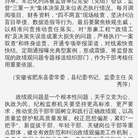
办单。常态化列席被监督单位党委（党组）会议，监
督“三重一大”集体决策及末位表态执行情况。每月调
阅项目、财务资料，“四不两直”现场核查，坚决纠治
盲目举债、数据造假等行为。最后要聚焦铁规生威，
以精准问责推动责任落实。对“形象工程”“政绩工
程”及决策失误造成重大损失的问题，严格执行“一案
双查”和终身追责。开通专项举报渠道，对线索快查
快结。定期通报曝光典型案例，形成震慑。将监督发
现的政绩观问题专题移送组织部门，作为干部考核任
用重要依据。
（安徽省肥东县委常委，县纪委书记、监委主任 吴
秀萍）
政绩观问题是一个根本性问题，关乎立党为公、
执政为民。纪检监察机关要坚持更高标准、更严要
求，推动党员干部牢固树立和践行正确政绩观，以高
质量监督护航高质量发展。校正思想偏差，紧盯“一
把手”、新提拔干部、年轻干部、关键岗位干部等重
点群体，健全有效防范和纠治政绩观偏差工作机制，