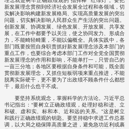
理念就是树牢正确政绩观的“指挥棒”“红绿灯”。要把
新发展理念贯彻到经济社会发展全过程和各领域，切
实解决影响构建新发展格局、实现高质量发展的突出
问题，切实解决影响人民群众生产生活的突出问题。
创新发展、协调发展、绿色发展、开放发展、共享发
展，在工作中都要予以关注，使之协同发力、形成合
力，不能畸轻畸重，不能以偏概全。具体实践中，各
部门既要按照自身职责抓好新发展理念涉及本部门的
重点工作，也要综合考虑本部门工作对全党全国贯彻
新发展理念的作用和影响，不能单打一，只管自己的
一亩三分地；各地区要根据自身条件和可能，既全面
贯彻新发展理念，又抓住短板弱项来重点推进，不能
脱离实际硬干，更不要为了出政绩不顾条件什么都想
干，最后什么也干不成。
要坚持系统观念，掌握科学的方法论。习近平总
书记指出：“要树立正确政绩观，处理好稳和进、立
和破、虚和实、标和本、近和远的关系。”这是树立
和践行正确政绩观的钥匙。要坚持稳中求进工作总基
调，以大局之稳保障高质量之进，避免急功近利或裹