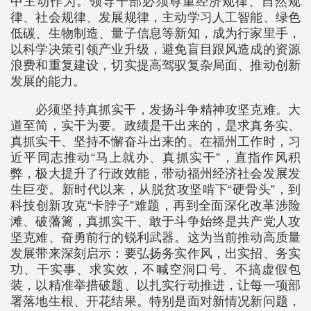
中主动作为。领导干部必须尊重经济规律、自然规
律、社会规律、发展规律，主动学习人工智能、绿色
低碳、生物制造、量子信息等新知，成为行家里手，
以科学决策引领产业升级，避免盲目跟风造成的资源
浪费和重复建设，切实提高驾驭复杂局面、推动创新
发展的能力。
必须坚持真抓实干，发扬斗争精神攻坚克难。大
道至简，实干为要。政绩是干出来的，是求真务实、
真抓实干、坚持不懈奋斗出来的。在福州工作时，习
近平同志推动“马上就办、真抓实干”，直指作风积
弊，极大提升了行政效能，带动福州经济社会发展发
生巨变。新时代以来，从脱贫攻坚啃下“硬骨头”，到
科技创新攻克“卡脖子”难题，再到全面深化改革涉险
滩、破藩篱，真抓实干、敢于斗争始终是共产党人攻
坚克难、奋勇前行的锐利武器。这为当前推动高质量
发展带来深刻启示：要弘扬务实作风，出实招、务实
功、干实事、求实效，不喊空洞口号、不搞虚假包
装，以精准举措破题、以扎实行动推进，让每一项部
署落地生根、开花结果。特别是面对新情况新问题，