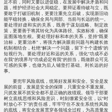
足不前，同时又要以进促稳，在发展中解决矛盾和问
题，维护经济社会大局稳定。要辩证看待破与立，既
要敢于打破旧机制，更要注重先立后破，实现新旧动
能平稳转换，确保全局与局部、当前与长远的统一。
要处理好虚和实的关系，既善于谋划战略、制定政
策，更要善于将其转化为具体路径、实效标准，确保
蓝图落地生根。要处理好标和本的关系，坚持“既要
治标，更重治本”，将强力解决眼前问题与构建长效
机制相结合，杜绝“解决一个问题，留下十个遗憾”的
短视行为。要处理好近和远的关系，强化“功成不必
在我”的境界与“功成必定有我”的担当，既做群众可见
可感的实事，也做为后人铺垫打基础、利长远的好
事。
要兜牢风险底线，统筹好发展和安全。安全是发
展的前提，发展是安全的保障，只重安全不重发展、
只抓发展不抓安全都不是正确的政绩观。领导干部要
树立底线思维和风险意识，时刻绷紧安全弦，以“时
时放心不下”的责任感，牢牢守住不发生系统性风险
的底线，将安全发展贯穿各领域全过程，为高质量发