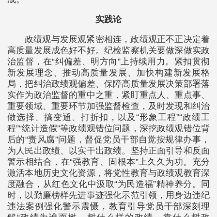
实践论
政绩观与发展观紧密相连，政绩观正不正决定着
高质量发展成色好不好。纪检监察机关要做深做实政
治监督，在“纠偏差、明方向”上持续用力。紧扣贯彻
新发展理念、推动高质量发展、加快构建新发展格
局，把纠治政绩观偏差、保障高质量发展决策部署落
实作为政治监督的重中之重，紧盯重点人、重点事、
重要领域、重要环节加强监督检查，及时发现和纠治
做选择、搞变通、打折扣，以及“形象工程”“政绩工
程”“统计造假”等政绩观错位问题，深挖政绩观错位背
后的“责风腐”问题，督促党员干部自觉按规律办事，
为人民出政绩、以实干出政绩。坚持正面引导和反面
警示相结合，在“强教育、固根本”上久久为功。充分
激活本地历史文化资源，将党性教育与政绩观教育深
度融合，从红色文化中汲取“为民造福”精神养分。同
时，以勤廉榜样先进事迹强化示范引领，用身边违纪
违法案例强化警示震慑，教育引导党员干部深刻理