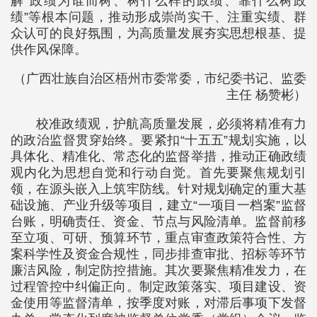
解“政绩为谁而树、树什么样的政绩、靠什么树政
绩”等根本问题，推动形成崇尚实干、注重实绩、群
众认可的良好氛围，为高质量发展夯实思想根基、提
供作风保障。
（广西壮族自治区梧州市委常委，市纪委书记、监委
主任 杨赞彬）
校准政绩观，护航高质量发展，必须将精准有力
的政治监督贯穿始终。要紧扣“十五五”规划实施，以
具体化、精准化、常态化的监督举措，推动正确政绩
观内化为思想自觉和行动自觉。首先要聚焦规划引
领，在源头嵌入上筑牢防线。针对规划确定的重大基
础设施、产业升级等项目，建立“一项目一档案”监督
台账，明确责任、资金、节点与风险清单。监督前移
至立项、可研、预算环节，重点审查政策符合性、方
案科学性及资金合规性，同步排查审批、招标等环节
廉洁风险，制定防控措施。其次要聚焦精准发力，在
过程管控中纠偏正向。制定政策落实、项目建设、资
金使用等监督清单，按季度对账，对滞后事项下发督