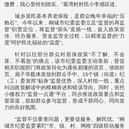
缴费，我心里特别踏实。”葛湾村村民小李感叹道。
城乡居民基本养老保险，是群众晚年幸福的“压
舱石”。今年以来，桐城市纪委监委立足“监督的再监
督”职责定位，将监督“探头”直插一线，嵌入政策宣
传、经办服务、资金监管全过程，以精准监督的“力
度”呵护民生福祉的“温度”。
针对以往部分群众对居保政策“不了解、不会
算、不着急”的痛点，该市纪委监委主动靠前，督促
相关职能部门将政策转化为通俗易懂的语言，借助折
页、扇子等载体发放到群众手中。15个镇（街道）纪
（工）委发挥“贴身”监督优势，深入村组一线，重点
纠治政策解读中的模糊表述和错误导向。同时，依托
小微权力“监督一点通”平台，同步推送政策要点和监
督渠道，鼓励群众参与监督，形成干群同心、同向发
力的良好氛围。
“监督不仅要查问题，更要促服务、解民忧。”桐
城市纪委监委紧盯“市、镇、村、网格”四级联动服务