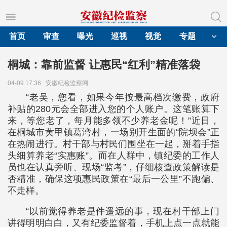
首页
审查
曝光
巡视
视觉
专题
桐城：靠前监督 让惠民“红利”精准落袋
04-09 17:36
安徽纪检监察网
“老吴，您看，如果今年按最高档次缴费，政府
补贴的280元会全部进入您的个人账户。这笔账算下
来，等您老了，每月能多领不少养老金呢！”近日，
在桐城市黄甲镇葛湾村，一场别开生面的“院坝会”正
在热闹进行。村干部与村民们围坐在一起，掰着手指
头细算养老“实惠账”。而在人群中，镇纪委的工作人
员也在认真旁听、现场“监考”，仔细核查政策解读是
否精准，确保这项惠民政策在“最后一公里”不跑偏、
不走样。
“以前觉得养老是件遥远的事，现在村干部上门
讲得明明白白，又有纪委监督着，手机上点一点就能