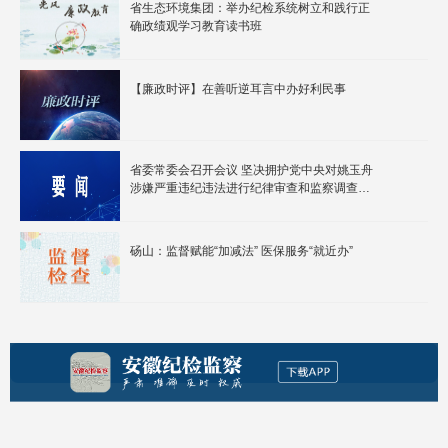
省生态环境集团：举办纪检系统树立和践行正
确政绩观学习教育读书班
【廉政时评】在善听逆耳言中办好利民事
省委常委会召开会议 坚决拥护党中央对姚玉舟
涉嫌严重违纪违法进行纪律审查和监察调查的
决定 梁言顺主持并讲话
砀山：监督赋能“加减法” 医保服务“就近办”