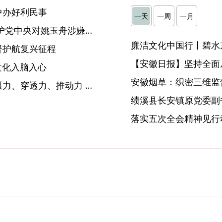
中办好利民事
一天
一周
一月
省委常委会召开会议 坚决拥护党中央对姚玉舟涉嫌严重违纪违法进行纪律审查和监察调查的决定 梁言顺主持并讲话
廉洁文化中国行丨碧水
督护航复兴征程
【安徽日报】坚持全面
文化入脑入心
安徽烟草：织密三维监督
阜阳：持续提升巡察监督震慑力、穿透力、推动力 以高质量巡察助力高质量发展