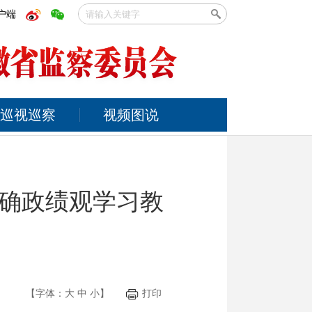
户端
巡视巡察
视频图说
确政绩观学习教
【字体：
大
中
小
】
打印