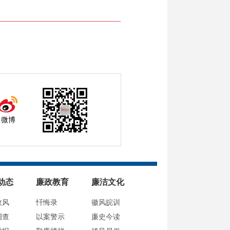
微博
动态
廉政教育
廉洁文化
政风
忏悔录
徽风皖训
调查
以案警示
廉史今读