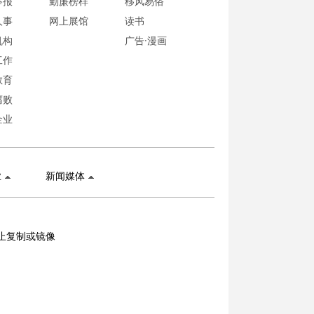
举报
勤廉榜样
移风易俗
人事
网上展馆
读书
机构
广告·漫画
工作
教育
腐败
企业
业
新闻媒体
止复制或镜像