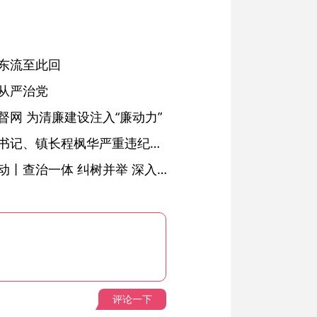
东流至此回
从严治党
网 为清廉建设注入“廉动力”
绩溪县长安镇原党委副书记、镇长程枫华严重违纪违法被开除党籍和公职
落实五次全会精神见行动丨查治一体 纠树并举 深入推进风腐同查同治
评论一下