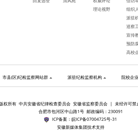
回复选登
清风苑
权威评论
信访
理论视野
组织
派驻
巡察
宣传
预防
高校
市县(区)纪检监察网站群
派驻纪检监察机构
院校企
版权所有 中共安徽省纪律检查委员会 安徽省监察委员会 | 未经许可禁
合肥市包河区中山路1号 邮政编码：230091
ICP备案：
皖ICP备07004725号-31
安徽新媒体集团技术支持