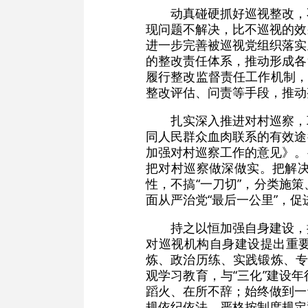
动真碰硬抓好巡视整改，
现问题不解决，比不巡视的效
进一步完善被巡视党组织落实
的整改责任体系，推动形成各
履行整改监督责任工作机制，
整改评估、问责等手段，推动
扎实深入推进对村巡察，
同人民群众血肉联系的有效途
加强对村巡察工作的意见》。
把对村巡察做深做实。把解
性，不搞“一刀切”，分类施
面从严治党“最后一公里”，
持之以恒加强自身建设，
对巡视机构自身建设提出重要
炼、政治历练、实践锻炼、专
观学习教育，与“三化”建设
蹈火、在所不辞；始终做到一
规依纪依法，严格按制度规定