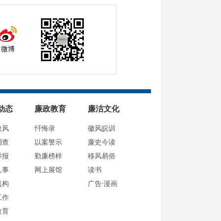
微博
动态
廉政教育
廉洁文化
政风
忏悔录
徽风皖训
调查
以案警示
廉史今读
举报
勤廉榜样
移风易俗
人事
网上展馆
读书
机构
广告·漫画
工作
教育