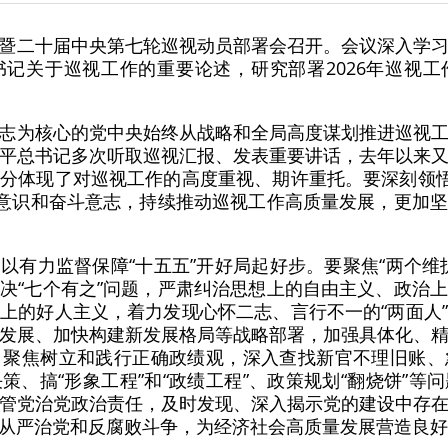
暨二十届中央第七轮巡视动员部署会召开。会议深入学
记关于巡视工作的重要论述，研究部署2026年巡视
志为核心的党中央始终从战略和全局高度谋划推进巡视
平总书记多次听取巡视汇报、发表重要讲话，去年以来
分体现了对巡视工作的高度重视、期许重托。要深刻领悟
命意识和奋斗意志，持续推动巡视工作高质量发展，更加
以有力监督保障“十五五”开好局起好步。要聚焦“两个维
决“七个有之”问题，严肃纠治思想上的自由主义、政治
上的好人主义，着力发现心怀二志、言行不一的“两面人
发展、加快构建新发展格局等战略部署，加强具体化、
。聚焦树立和践行正确政绩观，深入查找新官不理旧账、
策、搞“形象工程”和“政绩工程”、政策规划“翻烧饼”等
管党治党政治责任，及时发现、深入揭示党的建设中存
从严治党和反腐败斗争，为经济社会高质量发展营造良好