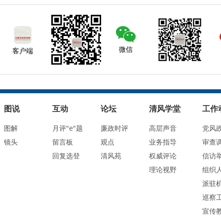
微信
客户端
图说
互动
论坛
清风学堂
工作
图解
月评"e"题
廉政时评
高层声音
党风
镜头
留言板
观点
业务指导
审查
回复选登
清风苑
权威评论
信访
理论视野
组织
派驻
巡察
宣传