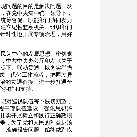
发现问题的目的是解决问题，发
硬，在党中央集中统一领导下，
构统筹督促、职能部门协同发力
索建立纪检监察机关、组织部门
有针对性地开展专项治理，用好
人民为中心的发展思想、密切党
年，中共中央办公厅印发《关于
上促下、联动贯通，以务实举措
式、优化工作流程，把握差异
整治的贯通衔接，进一步打通全
心拥护和支持。
书记对巡视队伍寄予殷切期望，
巡视干部队伍建设，强化思想淬
要扎实开展树立和践行正确政绩
斗争，为了党和人民的利益赴汤
观、准确报告问题；始终做到依
。