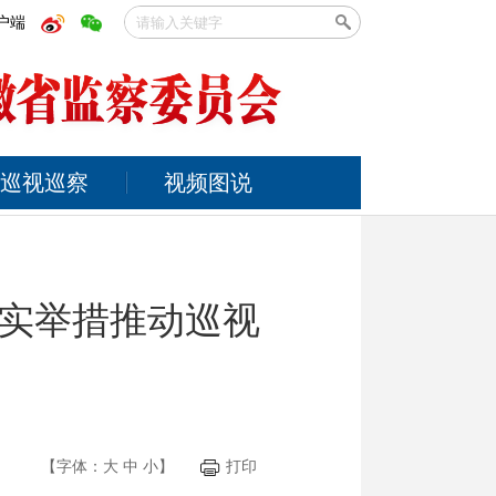
户端
巡视巡察
视频图说
实举措推动巡视
【字体：
大
中
小
】
打印