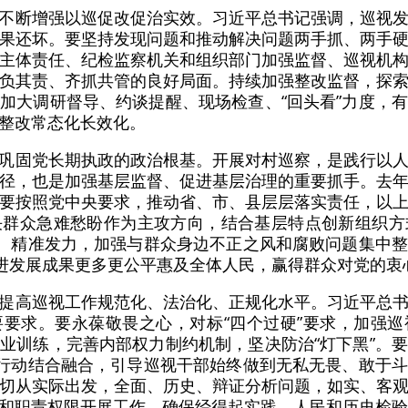
不断增强以巡促改促治实效。习近平总书记强调，巡视
果还坏。要坚持发现问题和推动解决问题两手抓、两手
主体责任、纪检监察机关和组织部门加强监督、巡视机
负其责、齐抓共管的良好局面。持续加强整改监督，探
加大调研督导、约谈提醒、现场检查、“回头看”力度，
整改常态化长效化。
巩固党长期执政的政治根基。开展对村巡察，是践行以
径，也是加强基层监督、促进基层治理的重要抓手。去
要按照党中央要求，推动省、市、县层层落实责任，以
决群众急难愁盼作为主攻方向，结合基层特点创新组织方
策、精准发力，加强与群众身边不正之风和腐败问题集中
促进发展成果更多更公平惠及全体人民，赢得群众对党的衷
提高巡视工作规范化、法治化、正规化水平。习近平总
要求。要永葆敬畏之心，对标“四个过硬”要求，加强
业训练，完善内部权力制约机制，坚决防治“灯下黑”。
年行动结合融合，引导巡视干部始终做到无私无畏、敢于
切从实际出发，全面、历史、辩证分析问题，如实、客
和职责权限开展工作，确保经得起实践、人民和历史检验