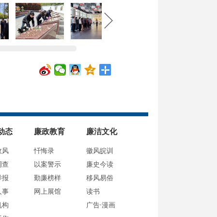
动态
廉政教育
廉洁文化
政风
忏悔录
徽风皖训
调查
以案警示
廉史今读
举报
勤廉榜样
移风易俗
人事
网上展馆
读书
机构
广告·漫画