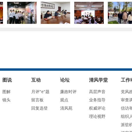
图说
互动
论坛
清风学堂
工作
图解
月评"e"题
廉政时评
高层声音
党风
镜头
留言板
观点
业务指导
审查
回复选登
清风苑
权威评论
信访
理论视野
组织
派驻