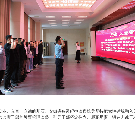
立业、立言、立德的基石。安徽省各级纪检监察机关坚持把党性锤炼融入
检监察干部的教育管理监督，引导干部坚定信念、履职尽责，锻造忠诚干
年轻干部党性教育，通过组织青年干部参观党风廉政教育中心展厅、集体
线，扣好廉洁从政的“第一粒扣子”。（阜阳市纪委监委供 司道海 摄）