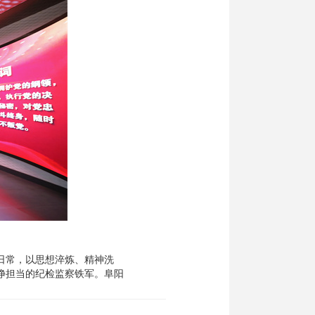
日常，以思想淬炼、精神洗
净担当的纪检监察铁军。阜阳
重温入党誓词等，引导干部坚