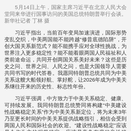
5月14日上午，国家主席习近平在北京人民大会
堂同来华进行国事访问的美国总统特朗普举行会谈。
新华社记者 丁林 摄
习近平指出，当前百年变局加速演进，国际形势
变乱交织，中美两国能不能跨越“修昔底德陷阱”，开
创大国关系新范式？能不能携手应对全球性挑战，为
世界注入更多稳定性？能不能着眼两国人民福祉和人
类前途命运，共同开创两国关系美好未来？这些是历
史之问、世界之问、人民之问，也是大国领导人需要
共同书写的时代答卷。我愿同特朗普总统共同为中美
关系这艘大船领好航、掌好舵，让2026年成为中美关
系继往开来的历史性、标志性年份。
习近平强调，中方致力于中美关系稳定、健康、
可持续发展。我同特朗普总统赞同将构建“中美建设
性战略稳定关系”作为中美关系新定位，将为未来3年
乃至更长时间的中美关系提供战略指引，相信会受到
两国人民和国际社会的欢迎。“建设性战略稳定”应该