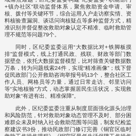
+镇办社区”联动监督体系，聚焦救助资金申请、审
核、拨付等关键环节，综合运用入户走访察实情、资
料核验查漏洞、谈话问询核疑点等多种监督方式，精
准识别并督促整改救助对象认定不精准、临时救助管
理不规范等问题79个。
同时，区纪委监委运用“大数据比对+铁脚板摸
排”监督模式，线上打通民政、残联、财政等部门数
据壁垒，依托大数据监督模型，比对筛查关键数据数
万条，转为问题线索24件，实现“精准画像”；线下督
促民政部门公开救助咨询举报号码13个，整合社区工
作人员、网格员等力量，通过日常走访、邻里访问
等“实地核验”方式，动态掌握居民生活状况，实现救
助对象“有进有出、精准保障”。
此外，区纪委监委注重从制度层面强化源头治理
和风险防范，针对救助对象动态管理不及时、部分困
难群众未及时纳入社会救助范围等问题，制发纪检监
察建议书3份，推动民政部门修订完善《铜官区临时