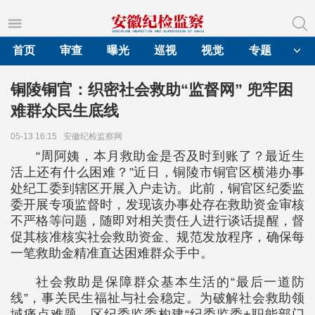
首页
审查
曝光
巡视
视觉
专题
铜陵铜官：织密社会救助“监督网” 兜牢困
难群众民生底线
05-13 16:15
安徽纪检监察网
“周阿姨，本月救助金是否及时到账了？最近生
活上还有什么困难？”近日，铜陵市铜官区横港办事
处纪工委到辖区开展入户走访。此前，铜官区纪委监
委开展专项监督时，发现该办事处存在救助资金审核
不严格等问题，随即对相关责任人进行谈话提醒，督
促其核准核实社会救助资金、规范发放程序，确保每
一笔救助金精准直达困难群众手中。
社会救助是保障群众基本生活的“最后一道防
线”，事关民生福祉与社会稳定。为破解社会救助领
域痛点难题，区纪委监委构建“纪委监委+职能部门