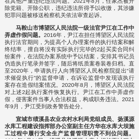
在其他严重违纪违法问题。2021年8月，任家杰被开
除党籍、开除公职，违纪违法所得予以收缴，其涉嫌
犯罪问题被移送检察机关依法审查起诉。
马鞍山市博望区人民法院一级法官尹江在工作中
弄虚作假问题。
2016年，尹江在担任博望区人民法院
执行法官期间，为提高个人办理案件的执行结案和解
终结率，擅自将没有实际执行完毕的2起买卖合同纠
纷案件，在法院办案系统中予以结案，安排其书记员
伪造执行笔录并签字，随后将纸质案卷装卷归档。直
至2020年，申请执行人向博望区人民检察院提出“请
求催促执行”的监督申请，在诉讼监督中发现该执行
案存在造假结案情况。2020年8月，博望区人民法院
对上述2起执行案件恢复执行。尹江在工作中弄虚作
假，侵害案件当事人合法权益，构成职务违法。2021
年9月，尹江受到政务警告处分。
宣城市绩溪县农业农村水利局党组成员、扬溪源
水库工程建设指挥部办公室副主任方华在水库大坝施
工过程中履行安全生产监督管理职责不到位问题。