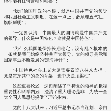
绝不能有任何含糊和动摇”；
“我们治国理政的本根，就是中国共产党的领导
和我国社会主义制度。在这一点上，必须理直气壮、
旗帜鲜明”；
“一定要认清，中国最大的国情就是中国共产党
的领导。什么是中国特色？这就是中国特色”；
“为什么我国能保持长期稳定，没有乱？根本的
一条就是我们始终坚持共产党领导。党的领导是党和
国家事业不断发展的‘定海神针’”；
“中国特色社会主义大厦需要四梁八柱来支撑，
党是贯穿其中的总的骨架，党中央是顶梁柱”……
这些重要论述，深刻阐述了坚持党的领导的极端
重要性和科学内涵，澄清了重大理论是非，为统一全
党全国人民思想提供了理论指南。
党的十八大以来，习近平总书记亲自谋划、亲自