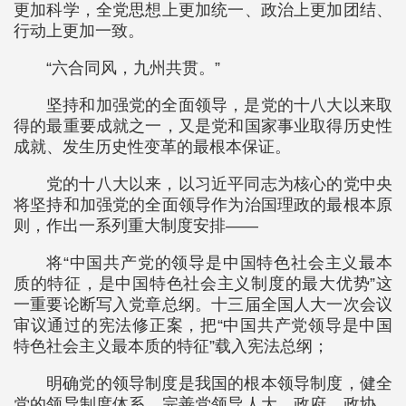
更加科学，全党思想上更加统一、政治上更加团结、
行动上更加一致。
“六合同风，九州共贯。”
坚持和加强党的全面领导，是党的十八大以来取
得的最重要成就之一，又是党和国家事业取得历史性
成就、发生历史性变革的最根本保证。
党的十八大以来，以习近平同志为核心的党中央
将坚持和加强党的全面领导作为治国理政的最根本原
则，作出一系列重大制度安排——
将“中国共产党的领导是中国特色社会主义最本
质的特征，是中国特色社会主义制度的最大优势”这
一重要论断写入党章总纲。十三届全国人大一次会议
审议通过的宪法修正案，把“中国共产党领导是中国
特色社会主义最本质的特征”载入宪法总纲；
明确党的领导制度是我国的根本领导制度，健全
党的领导制度体系，完善党领导人大、政府、政协、