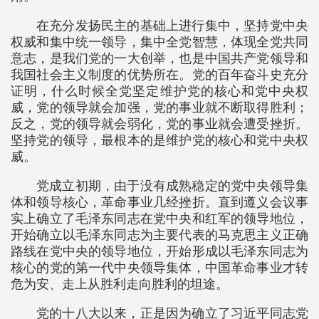
在充分发扬民主的基础上进行集中，坚持党中央
权威和集中统一领导，集中全党智慧，体现全党共同
意志，是我们党的一大创举，也是中国共产党领导和
我国社会主义制度的优势所在。党的百年奋斗史充分
证明，什么时候全党坚定维护党的核心和党中央权
威，党的领导就会加强，党的事业就不断取得胜利；
反之，党的领导就会弱化，党的事业就会遭受挫折。
坚持党的领导，最根本的是维护党的核心和党中央权
威。
党成立初期，由于没有成熟稳定的党中央领导集
体和领导核心，革命事业几经挫折。直到遵义会议事
实上确立了毛泽东同志在党中央和红军的领导地位，
开始确立以毛泽东同志为主要代表的马克思主义正确
路线在党中央的领导地位，开始形成以毛泽东同志为
核心的党的第一代中央领导集体，中国革命事业才转
危为安、走上从胜利走向胜利的坦途。
党的十八大以来，正是因为确立了习近平同志党