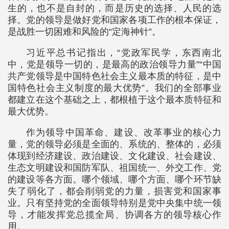
生的，也不是自封的，而是历史的选择、人民的选
择。党的领导是做好党和国家各项工作的根本保证，
是战胜一切困难和风险的“定海神针”。
习近平总书记指出，“党政军民学，东西南北
中，党是领导一切的，是最高的政治领导力量”“中国
共产党领导是中国特色社会主义最本质的特征，是中
国特色社会主义制度的最大优势”。我们的全部事业
都建立在这个基础之上，都根植于这个最本质特征和
最大优势。
作为领导中国革命、建设、改革事业的核心力
量，党的领导必须是全面的、系统的、整体的，必须
体现到经济建设、政治建设、文化建设、社会建设、
生态文明建设和国防军队、祖国统一、外交工作、党
的建设等各方面。哪个领域、哪个方面、哪个环节缺
失了弱化了，都会削弱党的力量，损害党和国家事
业。只有坚持党的全面领导特别是党中央集中统一领
导，才能发挥党总揽全局、协调各方的领导核心作
用。