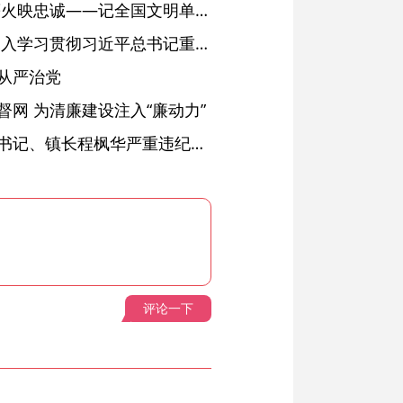
红土濉溪扬清风 文明薪火映忠诚——记全国文明单位、安徽省濉溪县纪委监委
省委常委会会议强调 深入学习贯彻习近平总书记重要讲话精神 以高质量党建引领高质量发展 梁言顺主持并讲话
从严治党
网 为清廉建设注入“廉动力”
绩溪县长安镇原党委副书记、镇长程枫华严重违纪违法被开除党籍和公职
评论一下