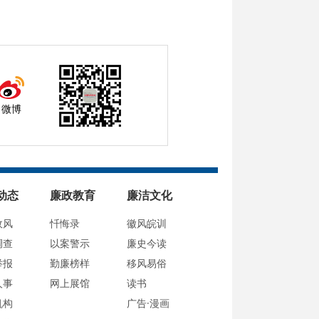
微博
动态
廉政教育
廉洁文化
政风
忏悔录
徽风皖训
调查
以案警示
廉史今读
举报
勤廉榜样
移风易俗
人事
网上展馆
读书
机构
广告·漫画