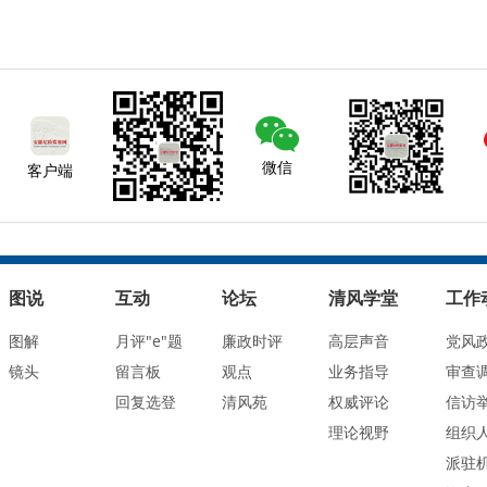
微信
客户端
图说
互动
论坛
清风学堂
工作
图解
月评"e"题
廉政时评
高层声音
党风
镜头
留言板
观点
业务指导
审查
回复选登
清风苑
权威评论
信访
理论视野
组织
派驻