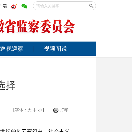
户端
巡视巡察
视频图说
选择
【字体：
大
中
小
】
打印
0世纪的风云变幻中，社会主义