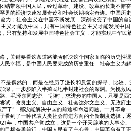
团结带领中国人民，经过革命、建设、改革的长期不懈
罕见的经济快速发展奇迹和社会长期稳定奇迹。中国历
命力；社会主义在中国不断发展，深刻改变了中国的命
会主义才能救中国，只有中国特色社会主义才能发展中国
信，只有坚持和发展中国特色社会主义，才能实现中华民
路，关键要看这条道路能否解决这个国家面临的历史性
人民幸福，是中国人民要完成的历史重任。社会主义为
不是偶然的，而是在经历了漫长和反复的探寻、比较、实
加深，一步步陷入半殖民地半封建社会的深渊。为挽救
路。毛泽东同志说：“那时，求进步的中国人，只要是西
尝试，改良主义、自由主义、社会达尔文主义、无政府
破产了”，都没能解决中国的前途和命运问题。十月革命
子看到了一种代表人类社会前进方向的全新制度选择，
921年，中国共产党成立，这是一个开天辟地的大事变
的目标奋勇前行，中国人民有了主心骨，中国革命有了