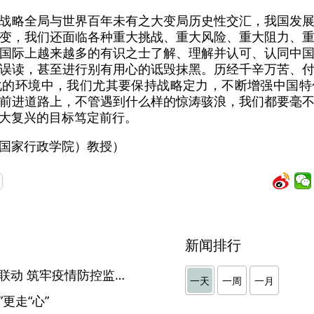
战略全局与世界百年未有之大变局历史性交汇，我国发
变，我们还面临各种重大挑战、重大风险、重大阻力、
国际上越来越多的有识之士了解、理解并认可、认同中
误读，甚至进行别有用心的诋毁抹黑。历经千辛万苦、
化的环境中，我们尤其要保持战略定力，不断增强中国特
前进道路上，不管遇到什么样的惊涛骇浪，我们都要毫
大复兴的目标笃定前行。
国家行政学院）教授）
新闻排行
石台：班子成员挂帅+室组地联动 筑牢疫情防控监督网
一天
一周
一月
更走“心”