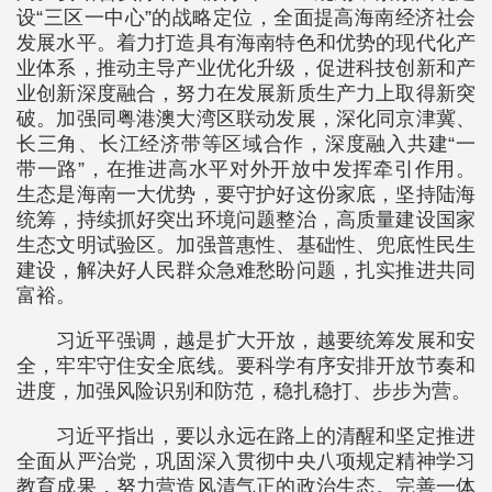
设“三区一中心”的战略定位，全面提高海南经济社会
发展水平。着力打造具有海南特色和优势的现代化产
业体系，推动主导产业优化升级，促进科技创新和产
业创新深度融合，努力在发展新质生产力上取得新突
破。加强同粤港澳大湾区联动发展，深化同京津冀、
长三角、长江经济带等区域合作，深度融入共建“一
带一路”，在推进高水平对外开放中发挥牵引作用。
生态是海南一大优势，要守护好这份家底，坚持陆海
统筹，持续抓好突出环境问题整治，高质量建设国家
生态文明试验区。加强普惠性、基础性、兜底性民生
建设，解决好人民群众急难愁盼问题，扎实推进共同
富裕。
习近平强调，越是扩大开放，越要统筹发展和安
全，牢牢守住安全底线。要科学有序安排开放节奏和
进度，加强风险识别和防范，稳扎稳打、步步为营。
习近平指出，要以永远在路上的清醒和坚定推进
全面从严治党，巩固深入贯彻中央八项规定精神学习
教育成果，努力营造风清气正的政治生态。完善一体