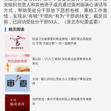
党组织负责人和其他班子成员通过面对面谈心谈话等
方式，帮助受处分干部放下思想包袱、重拾工作激
情，实现从“有错”干部向“有为”干部的转变。截至目
前，已回访受处分干部53人。（淮北市纪委监委）
相关阅读
驻省卫生健康委纪检监察组：紧盯重点风险岗
位 开展“关键少数”一对一提醒约谈
黄山区：“六六三”机制 深化政治监督精准化具
体化
太湖：暖心回访让受处分人员重拾干事创业热
情
池州贵池：集中开展农村乱占耕地建房专项整
治