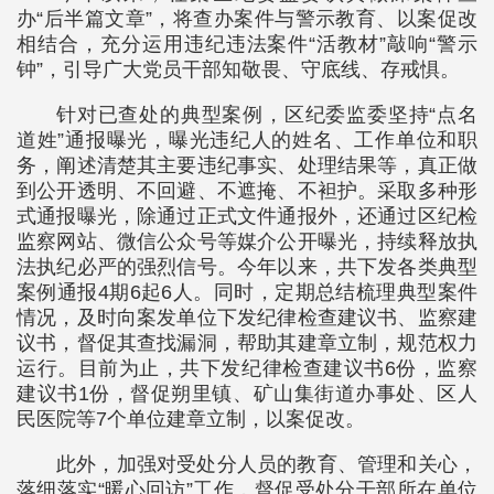
办“后半篇文章”，将查办案件与警示教育、以案促改
相结合，充分运用违纪违法案件“活教材”敲响“警示
钟”，引导广大党员干部知敬畏、守底线、存戒惧。
针对已查处的典型案例，区纪委监委坚持“点名
道姓”通报曝光，曝光违纪人的姓名、工作单位和职
务，阐述清楚其主要违纪事实、处理结果等，真正做
到公开透明、不回避、不遮掩、不袒护。采取多种形
式通报曝光，除通过正式文件通报外，还通过区纪检
监察网站、微信公众号等媒介公开曝光，持续释放执
法执纪必严的强烈信号。今年以来，共下发各类典型
案例通报4期6起6人。同时，定期总结梳理典型案件
情况，及时向案发单位下发纪律检查建议书、监察建
议书，督促其查找漏洞，帮助其建章立制，规范权力
运行。目前为止，共下发纪律检查建议书6份，监察
建议书1份，督促朔里镇、矿山集街道办事处、区人
民医院等7个单位建章立制，以案促改。
此外，加强对受处分人员的教育、管理和关心，
落细落实“暖心回访”工作，督促受处分干部所在单位