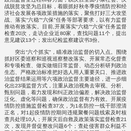
战脱贫攻坚为总目标，着眼抓好秋冬季疫情防控和经
济社会发展各项政策措施的落实，聚焦打好三大攻坚
战、落实“六稳”“六保”任务等部署要求，以有力监督
推动有效落实。目前,开展落实“六稳”“六保”任务监督
检查20次，走访企业近80家，查找问题11个，提出
意见建议13个；发出纪检监察建议书3份。
突出“六个抓实”，瞄准政治监督的切入点。围绕
抓好区委巡察和巡视巡察整改落实、开展常态化督查
和专项检查、做实做细日常监督、动态分析研判政治
生态、严格政治标准把好选人用人重要关口、推进政
治监督结果运用等六项政治监督主要途径，进一步细
化出23项监督方式，注重从政治视角去审视、分析、
甄别问题，着力发现和纠正政治偏差，解决政治监督
泛化、虚化等问题，确保政治监督有力有效。开展疫
情防控措施监督检查37次，为1名防控一线干部澄清
正名，对1起疫情防控期间违规聚餐问题线索及时核
查共处理10人；开展灾后自救及政策落实监督检查21
次，发现并督促整改问题6个；查处侵害群众利益不