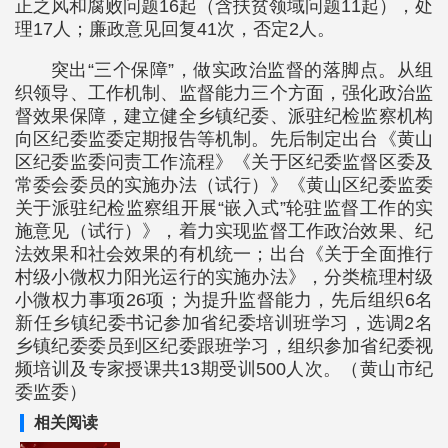
正之风和腐败问题16起（含扶贫领域问题11起），处
理17人；廉政意见回复41次，否定2人。
突出“三个保障”，做实政治监督的落脚点。从组
织领导、工作机制、监督能力三个方面，强化政治监
督效果保障，建立健全乡镇纪委、派驻纪检监察机构
向区纪委监委定期报告等机制。先后制定出台《黄山
区纪委监委问责工作流程》《关于区纪委监督区委及
常委会委员的实施办法（试行）》《黄山区纪委监委
关于派驻纪检监察组开展“嵌入式”轮驻监督工作的实
施意见（试行）》，着力实现监督工作政治效果、纪
法效果和社会效果的有机统一；出台《关于全面推行
村级小微权力阳光运行的实施办法》，分类梳理村级
小微权力事项26项；为提升监督能力，先后组织6名
新任乡镇纪委书记参加省纪委培训班学习，选调2名
乡镇纪委委员到区纪委跟班学习，组织参加省纪委视
频培训及专家授课共13期受训500人次。（黄山市纪
委监委）
相关阅读