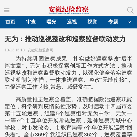
首页
审查
曝光
巡视
视觉
专题
无为：推动巡视整改和巡察监督联动发力
10-13 16:18
安徽纪检监察网
为持续巩固巡察成果，扎实做好巡察整改“后半
篇文章”，无为市积极探索创新工作方式方法，推动
巡视整改和巡察监督联动发力，以强化健全落实巡察
联动机制为举措，一体推进巡察、整改“无缝衔接”，
力促巡察工作“利剑常悬、威慑常在”。
高质量推进巡察全覆盖。准确把握政治巡察职能
定位，科学研判疫情防控形势，及时启动十四届市委
第十五轮巡察，组建5个巡察组对无为中学、无为一
中等7个市直单位开展常规巡察，延伸巡察无城中心
学校，对市发改委、市教育局等7个单位开展巡察“回
头看”。全市369个党组织已巡察362个，巡察覆盖率