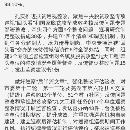
98.10%。
扎实推进扶贫巡视整改。聚焦中央脱贫攻坚专项
巡视“回头看”和国家脱贫攻坚成效考核反馈问题专题
部署整改，牵头四个方面9个整改问题，逐项研究制
定整改措施38条，并建立“四个清单”和调度机制，做
到任务分解到人、压力传导到岗。中央专项巡视“回
头看”交办的扶贫领域信访件6件全部办结。同时，组
建3个专项监督检查组对各镇及脱贫攻坚“九大工程”牵
头单位的整改情况全覆盖督查，反馈督促整改问题15
个，发出监察建议书1份。
做好巡察“后半篇文章”。强化整改评估验收，对
市委第十二轮、第十三轮及芜湖市第六轮县区交叉
（提级）巡察的13个单位、51个村（社区）反馈问题
整改和承担脱贫攻坚“九大工程”任务的17个单位巡察
整改情况开展监督检查，发送督办函43件，督促被检
查单位限期整改，提升成效。注重加强巡察机构自身
建设，建立巡察后评估机制，对巡察组巡察期间工作
作风、执行纪律等情况进行评估评价，征求被巡察单