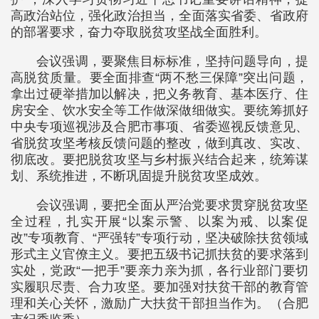
高政治站位，强化政治担当，全面落实省委、省政府
的部署要求，奋力夺取脱贫攻坚战全面胜利。
会议强调，要聚焦目标标准，坚持问题导向，提
高脱贫质量。要全面排查“两不愁三保障”突出问题，
拿出过硬举措加以解决，把义务教育、基本医疗、住
房安全、饮水安全等工作做深做细做实。要统筹抓好
中央专项巡视涉及合肥市事项、省委巡视反馈意见、
省脱贫攻坚考核反馈问题的整改，做到真改、实改、
彻底改。要把脱贫攻坚与乡村振兴结合起来，统筹谋
划、系统推进，不断巩固提升脱贫攻坚成效。
会议强调，要把全面从严治党要求贯穿脱贫攻坚
全过程，扎实开展“以案示警、以案为戒、以案促
改”专项教育、“严强转”专项行动，坚决破除扶贫领域
形式主义官僚主义。要把五级书记抓扶贫的要求落到
实处，党政“一把手”要亲力亲为抓，各行业部门要切
实履职尽责、合力攻坚。要加强对扶贫干部的教育管
理和关心关怀，激励广大扶贫干部担当作为。（合肥