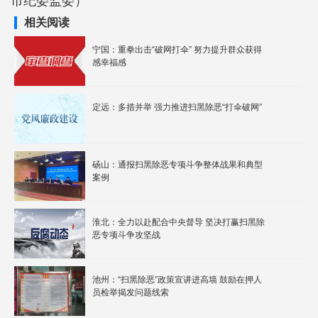
市纪委监委）
相关阅读
宁国：重拳出击“破网打伞” 努力提升群众获得
感幸福感
定远：多措并举 强力推进扫黑除恶“打伞破网”
砀山：通报扫黑除恶专项斗争整体战果和典型
案例
淮北：全力以赴配合中央督导 坚决打赢扫黑除
恶专项斗争攻坚战
池州：“扫黑除恶”政策宣讲进高墙 鼓励在押人
员检举揭发问题线索