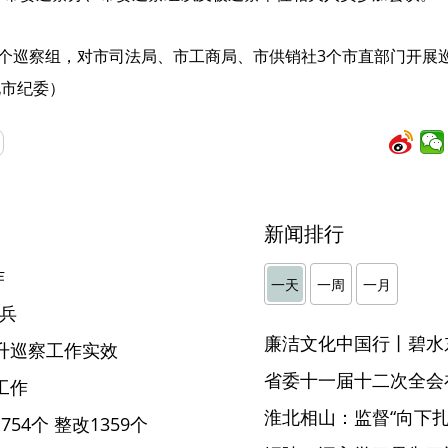
个巡察组，对市司法局、市工商局、市供销社3个市直部门开展巡
北市纪委）
新闻排行
作
一天
一周
一月
尖兵
廉洁文化中国行丨碧水
升巡察工作实效
省委十一届十二次全会
工作
淮北相山：监督“向下扎根
54个 整改1359个