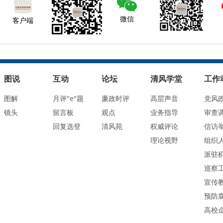
微信
客户端
图说
互动
论坛
清风学堂
工作
图解
月评"e"题
廉政时评
高层声音
党风
镜头
留言板
观点
业务指导
审查
回复选登
清风苑
权威评论
信访
理论视野
组织
派驻
巡察
宣传
预防
高校