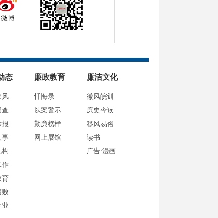
微博
动态
廉政教育
廉洁文化
政风
忏悔录
徽风皖训
调查
以案警示
廉史今读
举报
勤廉榜样
移风易俗
人事
网上展馆
读书
机构
广告·漫画
工作
教育
腐败
企业