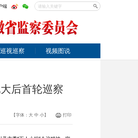
户端
巡视巡察
视频图说
九大后首轮巡察
【字体：
大
中
小
】
打印