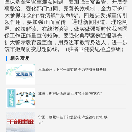
医保基金监管重难点问题，要加强日常监管、开展专
项整治、强化部门协同、完善长效机制，全力守护广
大参保群众的“看病钱”“救命钱”。四是要发挥宣传引
领作用，要加强正面宣传，通过新闻报道、理论阐
释、政策解读、在线访谈等，做实做强新时代我省医
保工作正能量宣传矩阵。要强化典型案例通报曝光，
扩大警示教育覆盖面，用身边事教育身边人，进一步
筑牢拒腐防变思想防线。（驻省卫健委纪检监察组）
相关阅读
阜阳颍州：下沉一线监督 全力护航春耕备耕
濉溪：抓好队伍建设 让年轻干部“在状态”
宁国：绷紧年轻干部监督弦 淬炼铁打的“打铁
人”