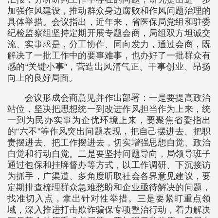
加强作风建设，推动群众身边腐败和作风问题治理的
具体举措。会议指出，近年来，省医保局党组和驻委
纪检监察组坚持定期开展专题会商，局组双方坦诚交
流、实事求是，分工协作、同向发力，通过会商，既
解决了一批工作中的要事难事，也办好了一批群众有
感的“关键小事”，营造出风清气正、干事创业、昂扬
向上的良好局面。
会议形成会商意见并作出部署：一是要提高政治
站位，坚决把思想统一到改进作风担当作为上来，统
一到为民办实事为企优环境上来，要聚焦省委指出
的“六不”等作风突出问题表现，把自己摆进去、把职
责摆进去、把工作摆进去，切实增强思想自觉、政治
自觉和行动自觉。二是要坚持问题导向，局领导班子
通过包保和挂牌督办等方式，以工作调研、下沉接访
为抓手，广渠道、多角度听取社会各界意见建议，要
定期排查梳理群众急难愁盼和企业亟待解决的问题，
找准切入点，拿出针对性举措。三是要紧盯重点领
域，深入推进打击欺诈骗保专项整治行动，着力解决