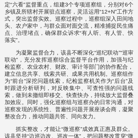
定“六看”监督重点，组建3个专项巡察组，分别对6个
乡镇及所辖村开展驻点巡察，灵活运用“12+N”工作方
式，突出监督实效。巡察过程中，巡察组深入田间地
头、农户家中，与群众面对面交流，精准捕捉民生痛
点、治理堵点，确保群众诉求“有人听、有人管、快
落实”。
为凝聚监督合力，该县不断深化“巡纪联动”“巡审
联动”，充分发挥巡察综合监督平台作用，加强与纪
检监察、农业农村、财政、审计等部门的协作配合，
建立信息共享、线索共研、成果共用机制。巡察组作
为“前台”深挖问题线索，纪检监察机关作为“后台”及
时跟进分析研判，对反映集中、可查性强的问题线
索，做到未撤组即移交、快查快办，持续放大监督叠
加效应。同时，强化巡察组与巡察办的日常沟通，对
巡察发现的系统性、普遍性问题开展座谈会商，凝聚
整改合力，推动同题共答、同向发力。
抓实整改，才能让“微巡察”成效真正惠及群众。
该县坚持“边巡边改、巡改一体”，把问题整改贯穿“微