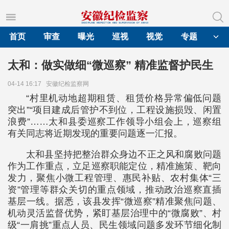
首页
审查
曝光
巡视
视觉
专题
太和：做实做细“微巡察” 精准监督护民生
04-14 16:17
安徽纪检监察网
“村里机动地超期租赁、租赁价格异常偏低问题
突出”“项目建成后管护不到位，工程设施损毁、闲置
浪费”……太和县委巡察工作领导小组会上，巡察组
有关同志将近期发现的重要问题逐一汇报。
太和县坚持把整治群众身边不正之风和腐败问题
作为工作重点，立足巡察职能定位，精准施策、靶向
发力，聚焦小微工程管理、惠民补贴、农村集体“三
资”管理等群众关切的重点领域，推动政治巡察直插
基层一线。据悉，该县发挥“微巡察”精准聚焦问题、
机动灵活监督优势，紧盯基层治理中的“微腐败”、村
级“一肩挑”重点人员、民生领域问题多发环节细化制