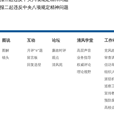
报二起违反中央八项规定精神问题
图说
互动
论坛
清风学堂
工作
图解
月评"e"题
廉政时评
高层声音
党风
镜头
留言板
观点
业务指导
审查
回复选登
清风苑
权威评论
信访
理论视野
组织
派驻
巡察
宣传
预防
高校