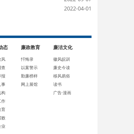
2022-04-01
动态
廉政教育
廉洁文化
政风
忏悔录
徽风皖训
调查
以案警示
廉史今读
举报
勤廉榜样
移风易俗
人事
网上展馆
读书
机构
广告·漫画
工作
教育
腐败
企业