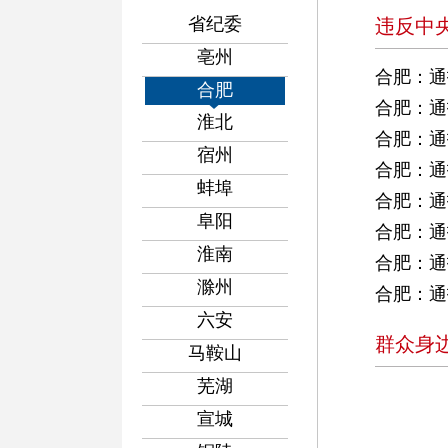
省纪委
违反中
亳州
合肥：通
合肥
合肥：通
淮北
合肥：通
宿州
合肥：通
蚌埠
合肥：通
阜阳
合肥：通
淮南
合肥：通
滁州
合肥：通
六安
群众身
马鞍山
芜湖
宣城