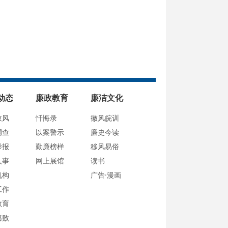
动态
廉政教育
廉洁文化
政风
忏悔录
徽风皖训
调查
以案警示
廉史今读
举报
勤廉榜样
移风易俗
人事
网上展馆
读书
机构
广告·漫画
工作
教育
腐败