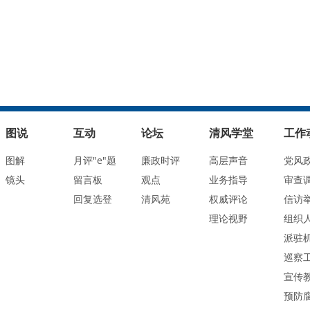
图说
互动
论坛
清风学堂
工作
图解
月评"e"题
廉政时评
高层声音
党风
镜头
留言板
观点
业务指导
审查
回复选登
清风苑
权威评论
信访
理论视野
组织
派驻
巡察
宣传
预防