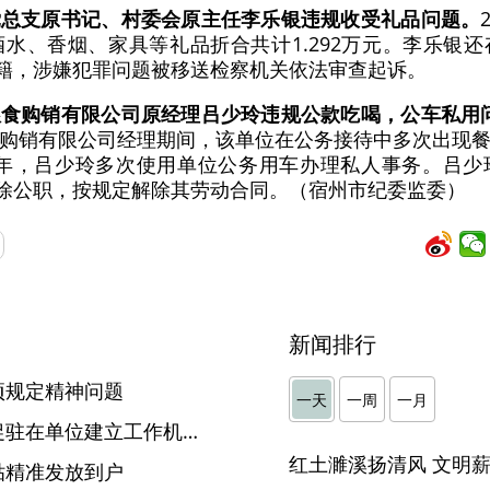
党总支原书记、村委会原主任李乐银违规收受礼品问题。
水、香烟、家具等礼品折合共计1.292万元。李乐银
除党籍，涉嫌犯罪问题被移送检察机关依法审查起诉。
粮食购销有限公司原经理吕少玲违规公款吃喝，公车私用
购销有限公司经理期间，该单位在公务接待中多次出现
014年，吕少玲多次使用单位公务用车办理私人事务。吕
被开除公职，按规定解除其劳动合同。（宿州市纪委监委）
新闻排行
项规定精神问题
一天
一周
一月
驻省水利厅纪检监察组：督促驻在单位建立工作机制 高效回应民声诉求
贴精准发放到户