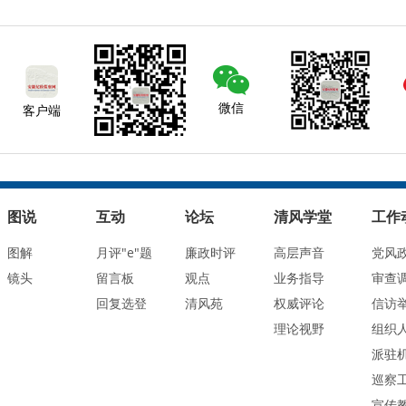
微信
客户端
图说
互动
论坛
清风学堂
工作
图解
月评"e"题
廉政时评
高层声音
党风
镜头
留言板
观点
业务指导
审查
回复选登
清风苑
权威评论
信访
理论视野
组织
派驻
巡察
宣传