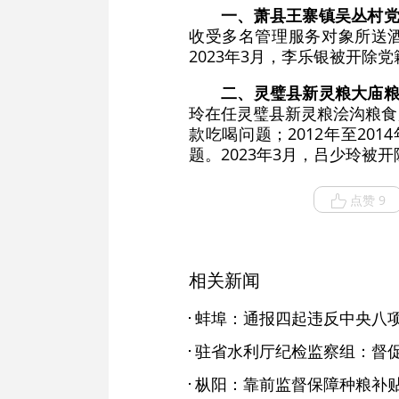
一、萧县王寨镇吴丛村
收受多名管理服务对象所送酒
2023年3月，李乐银被开
二、灵璧县新灵粮大庙
玲在任灵璧县新灵粮浍沟粮食
款吃喝问题；2012年至2
题。2023年3月，吕少玲
点赞 9
相关新闻
蚌埠：通报四起违反中央八
枞阳：靠前监督保障种粮补