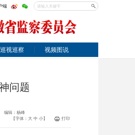
户端
巡视巡察
视频图说
神问题
光 编辑：杨峰
【字体：
大
中
小
】
打印