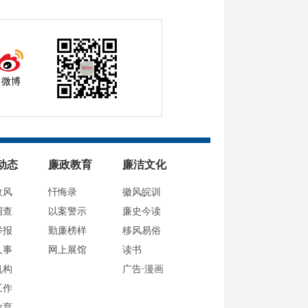
微博
动态
廉政教育
廉洁文化
政风
忏悔录
徽风皖训
调查
以案警示
廉史今读
举报
勤廉榜样
移风易俗
人事
网上展馆
读书
机构
广告·漫画
工作
教育