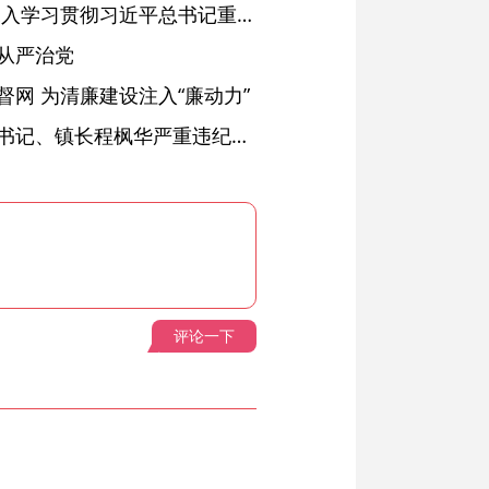
省委常委会会议强调 深入学习贯彻习近平总书记重要讲话精神 以高质量党建引领高质量发展 梁言顺主持并讲话
从严治党
网 为清廉建设注入“廉动力”
绩溪县长安镇原党委副书记、镇长程枫华严重违纪违法被开除党籍和公职
评论一下