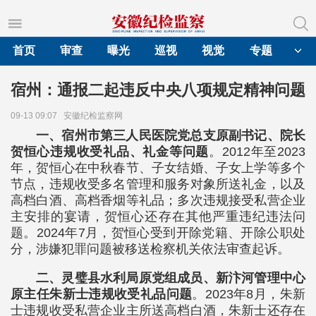
首页
审查
曝光
巡视
视觉
专题
宿州：通报二起违反中央八项规定精神问题
09-13 09:07
安徽纪检监察网
一、宿州市第三人民医院党总支原副书记、院长
贺恒心违规收受礼品、礼金等问题
。2012年至2023
年，贺恒心在中秋春节、子女结婚、子女上学等多个
节点，违规收受多名管理和服务对象所送礼金，以及
高档白酒、高档香烟等礼品；多次违规接受私营企业
主安排的宴请，贺恒心还存在其他严重违纪违法问
题。2024年7月，贺恒心受到开除党籍、开除公职处
分，涉嫌犯罪问题被移送检察机关依法审查起诉。
二、灵璧县水利局原党组成员、新汴河管理中心
原主任朱新士违规收受礼品问题
。2023年8月，朱新
士违规收受私营企业主所送高档白酒，朱新士还存在