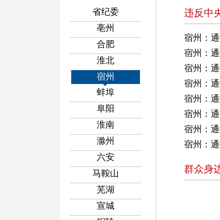
省纪委
违反中
亳州
宿州：通
合肥
宿州：通
淮北
宿州：通
宿州
宿州：通
蚌埠
宿州：通
阜阳
宿州：通
淮南
宿州：通
滁州
宿州：通
六安
群众身
马鞍山
芜湖
宣城