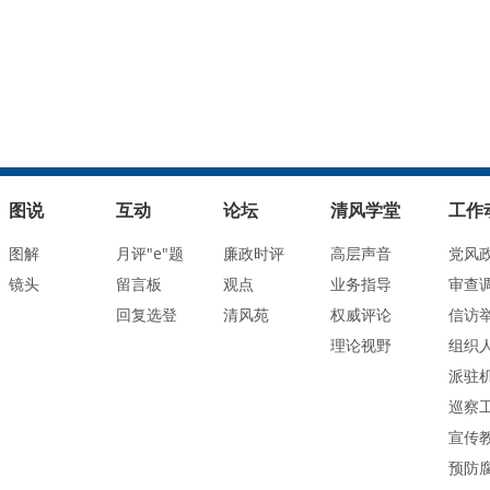
图说
互动
论坛
清风学堂
工作
图解
月评"e"题
廉政时评
高层声音
党风
镜头
留言板
观点
业务指导
审查
回复选登
清风苑
权威评论
信访
理论视野
组织
派驻
巡察
宣传
预防