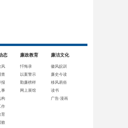
动态
廉政教育
廉洁文化
政风
忏悔录
徽风皖训
调查
以案警示
廉史今读
举报
勤廉榜样
移风易俗
人事
网上展馆
读书
机构
广告·漫画
工作
教育
腐败