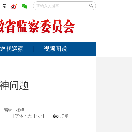
户端
巡视巡察
视频图说
神问题
光 编辑：杨峰
【字体：
大
中
小
】
打印