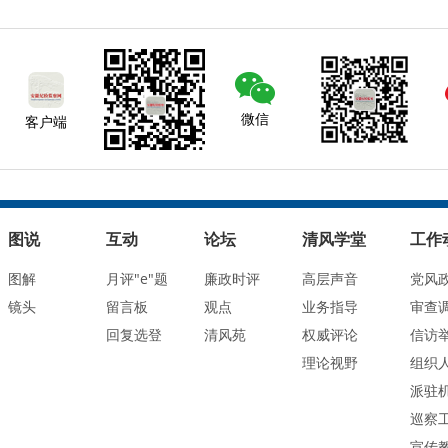
微信
客户端
图说
互动
论坛
清风学堂
工作
图解
月评"e"题
廉政时评
高层声音
党风
镜头
留言板
观点
业务指导
审查
回复选登
清风苑
权威评论
信访
理论视野
组织
派驻
巡察
宣传