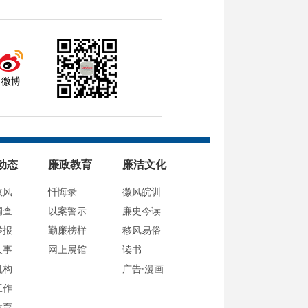
微博
动态
廉政教育
廉洁文化
政风
忏悔录
徽风皖训
调查
以案警示
廉史今读
举报
勤廉榜样
移风易俗
人事
网上展馆
读书
机构
广告·漫画
工作
教育