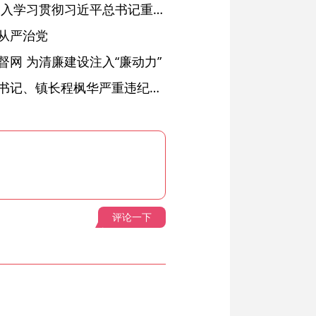
省委常委会会议强调 深入学习贯彻习近平总书记重要讲话精神 以高质量党建引领高质量发展 梁言顺主持并讲话
从严治党
网 为清廉建设注入“廉动力”
绩溪县长安镇原党委副书记、镇长程枫华严重违纪违法被开除党籍和公职
评论一下