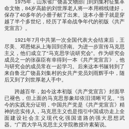
1975年，山东省广饶县文物部门到刘集村征集革
命文物，84岁高龄的刘世厚老人将一本用棉线缝好，
保存了40多年的小册子献了出来。这本小册子就是穿
越了半个多世纪，经历了革命战争年代的初版《共产
党宣言》。
1921年7月中共第一次全国代表大会结束后，王
尽美、邓恩铭从上海回到济南。为进一步宣传马克思
主义，他们成立了“马克思学说研究会”。作为研究会
成员之一的张葆臣有幸得到一本《共产党宣言》，他
与研究会的成员常在一起学习。后来这本书辗转到了
来自鲁北广饶县刘集村的女共产党员刘雨辉手中，随
后又到了刘世厚老人手中。
跨越百年，如今这本初版《共产党宣言》封面早
已褪色，但上面的马克思形象却依旧清晰可见。“当
今的实践充分证明，中国共产党是《共产党宣言》精
神的忠实传人，马克思主义也是指引中国成功走上全
面建设社会主义现代化强国道路的强大思想武
器。”广西大学马克思主义学院教授许素菊说。