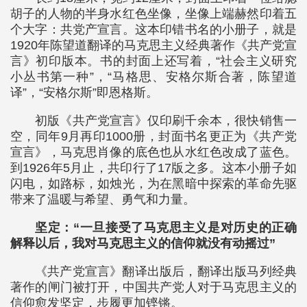
胡子的人物的半身水红色坐像，坐像上端赫然印着五
个大字：共党产宣言。这本印错书名的小册子，就是
1920年陈望道翻译的马克思主义经典著作《共产党宣
言》初印版本。书的封面上还写着，“社会主义研究
小丛书第一种”，“马格思、安格尔斯合著，陈望道
译”，“安格尔斯”即恩格斯。
初版《共产党宣言》仅印刷千余本，很快销售一
空，同年9月再印1000册，封面书名更正为《共产党
宣言》，马克思肖像的底色也从水红色改成了蓝色。
到1926年5月止，共印行了17版之多。这本小册子如
闪电，如路标，如烛光，为在黑暗中探索的革命先驱
带来了温暖与希望、勇气和力量。
坚定：“一旦接受了马克思主义是对历史的正确
解释以后，我对马克思主义的信仰就没有动摇过”
《共产党宣言》翻译出版后，翻译出版马列经典
著作的闸门被打开，中国共产党人对于马克思主义的
信仰愈发坚定，步履更加铿锵。