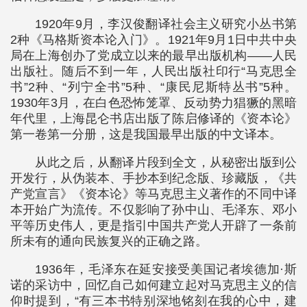
1920年9月，李汉俊翻译社会主义研究小丛书第
2种《马格斯资本论入门》。1921年9月1日中共中央
局在上海创办了党成立以来的最早出版机构——人民
出版社。随后不到一年，人民出版社印行“马克思全
书”2种、“列宁全书”5种、“康民尼斯特丛书”5种。
1930年3月，在白色恐怖笼罩、反动势力猖獗的黑暗
年代里，上海昆仑书店出版了陈启修译的《资本论》
第一卷第一分册，这是我国最早出版的中文译本。
从此之后，从翻译片段到全文，从秘密出版到公
开发行，从伪装本、手抄本到纪念版、珍藏版，《共
产党宣言》《资本论》等马克思主义著作的不同中译
本开始广为流传。不仅影响了孙中山、毛泽东、邓小
平等历史伟人，更是指引中国共产党人开辟了一条前
所未有的通向民族复兴的正确之路。
1936年，毛泽东在延安接受美国记者埃德加·斯
诺的采访中，回忆自己如何建立起对马克思主义的信
仰时提到，“有三本书特别深地铭刻在我的心中，建