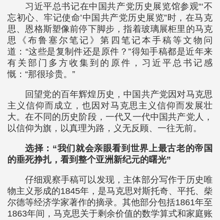
习近平总书记在中国共产党历史展览馆参观“‘不
忘初心、牢记使命’中国共产党历史展览”时，在马克
思、恩格斯塑像前停下脚步，指着玻璃展柜里的马克
思《布鲁塞尔笔记》第四笔记本手稿等文物问
道：“这些是复制件还是原件？”得知手稿都是近年来
有关部门多方收集到的原件，习近平总书记感
慨：“那很珍贵。”
回望党的百年辉煌历史，中国共产党因对马克思
主义信仰而成立，也因对马克思主义信仰而发展壮
大。在不同的历史阶段，一代又一代中国共产党人，
以信仰为旗，以真理为路，义无反顾、一往无前。
选择：“我们就会亲眼看到世界上最古老的帝国
的垂死挣扎，看到整个亚洲新纪元的曙光”
仔细观察手稿可以发现，主体部分写作于历史唯
物主义形成的1845年，是马克思对斯托奇、平托、柴
尔德等经济学家著作的摘录。其他部分包括1861年至
1863年间，马克思关于剩余价值的数学算式和家庭账