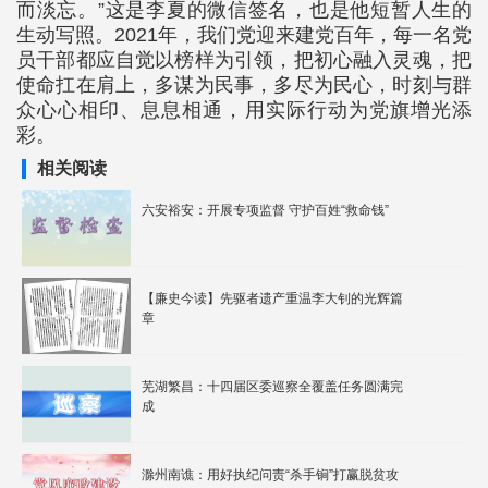
而淡忘。”这是李夏的微信签名，也是他短暂人生的
生动写照。2021年，我们党迎来建党百年，每一名党
员干部都应自觉以榜样为引领，把初心融入灵魂，把
使命扛在肩上，多谋为民事，多尽为民心，时刻与群
众心心相印、息息相通，用实际行动为党旗增光添
彩。
相关阅读
六安裕安：开展专项监督 守护百姓“救命钱”
【廉史今读】先驱者遗产重温李大钊的光辉篇
章
芜湖繁昌：十四届区委巡察全覆盖任务圆满完
成
滁州南谯：用好执纪问责“杀手锏”打赢脱贫攻