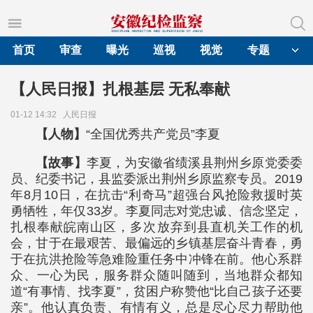
首页
审查
曝光
巡视
视觉
专题
【人民日报】扎根基层 无私奉献
01-12 14:32
人民日报
【人物】
“全国优秀共产党员”李夏
【故事】
李夏，为安徽省绩溪县荆州乡原党委委
员、纪委书记，县监委派出荆州乡原监察专员。2019
年8月10日，在抗击“利奇马”超强台风抢险救援时英
勇牺牲，年仅33岁。李夏同志对党忠诚、信念坚定，
扎根奉献皖南山区，多次放弃到县直机关工作的机
会，甘于在最艰苦、最偏远的乡镇基层奋斗青春，勇
于在抗洪抢险等急难险重任务中冲锋在前。他心系群
众、一心为民，服务群众随叫随到，当地群众都知
道“有事情、找李夏”，贫困户称赞他“比自己孩子还要
亲”。他认真负责、有情有义，总是尽心尽力帮助他