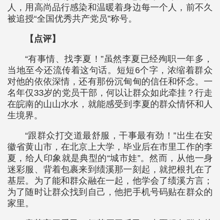
人，用高尚品行感染和温暖着身边每一个人，前不久
被追授“全国优秀共产党员”称号。
【点评】
“有事情、找李夏！”虽然李夏已经殉职一年多，
当地至今还流传着这句话。短短6个字，浓缩着群众
对他的依依深情，还有那份沉甸甸的信任和怀念。一
名年仅33岁的党员干部，何以让群众如此牵挂？行走
在皖南的山山水水，就能感受到李夏的群众情怀和人
生境界。
“跟群众打交道最舒服，干事最有劲！”出生在安
徽省黄山市，在北京上大学，毕业后在市里工作的李
夏，给人印象就是典型的“城市娃”。然而，从他一身
迷彩服、背着包裹来到绩溪那一刻起，就把根扎在了
基层。为了能和群众融在一起，他学会了绩溪方言；
为了随时让群众找到自己，他把手机号码贴在群众的
家里。