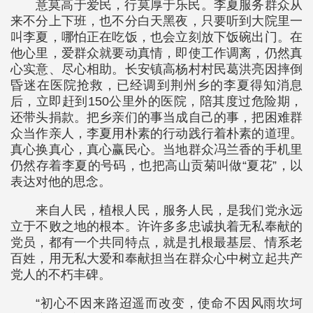
意莫高于爱民，行莫厚于乐民。李夏服务群众从
来不分上下班，也不分白天黑夜，只要听到大院里一
叫李夏，哪怕正在吃饭，也会立刻放下饭碗出门。在
他心里，爱群众就要动真情，即使工作调离，仍然真
心实意、尽心相助。长安镇高杨村村民葛洪亮因摔倒
昏迷在医院抢救，已经调到荆州乡的李夏得知消息
后，立即赶到150公里外的医院，陪其度过危险期，
还带头捐款。把乡亲们的事当成自己的事，把困难群
众当作亲人，李夏用朴素的行动践行着朴素的道理。
真心换真心，真心赢民心。当地群众冯兰香的手机里
仍然存着李夏的号码，也把高山贡菊叫做“夏花”，以
表达对他的思念。
来自人民，植根人民，服务人民，是我们党永远
立于不败之地的根本。许许多多忠诚执着无私奉献的
党员，都有一个共同特点，就是扎根最基层、情系老
百姓，用无私大爱和奉献担当在群众心中树立起共产
党人的不朽丰碑。
“初心不因来路迢遥而改变，使命不因风雨坎坷