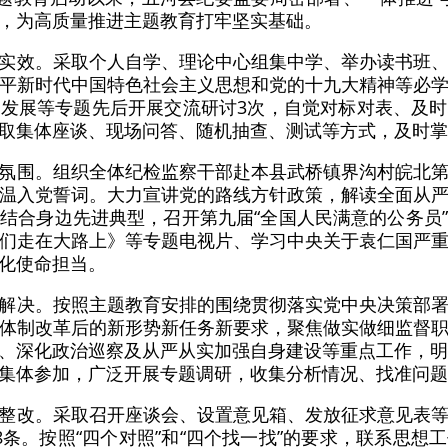
，为高质量推进主题教育打牢坚实基础。
实效。采取个人自学、理论中心组集中学、举办读书班
平新时代中国特色社会主义思想和党的十九大精神等必
发展等专题先后开展交流研讨3次，自觉对标对表、及
取集体座谈、现场问答、随机抽查、测试等方式，及时掌
氛围。组织全体纪检监察干部赴本县武桥镇界沟村皖北
温入党誓词。大力宣讲党的路线方针政策，解读全面从
结合身边先进典型，召开第九届“全国人民满意的公务员
们走在大路上》等专题电视片、学习中央关于袁仁国严
化使命担当。
解决。按照主题教育安排的围绕贯彻落实党中央决策部
体制改革后的新形势新任务新要求，聚焦做实做细监督
、深化政治巡察及从严从实加强自身建设等重点工作，明
集体参加，广泛开展专题调研，收集分析情况、找准问题
整改。采取召开座谈会、设置意见箱、发放征求意见表
8条。按照“四个对照”和“四个找一找”的要求，联系思想