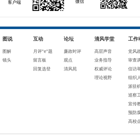
微信
客户端
图说
互动
论坛
清风学堂
工作
图解
月评"e"题
廉政时评
高层声音
党风
镜头
留言板
观点
业务指导
审查
回复选登
清风苑
权威评论
信访
理论视野
组织
派驻
巡察
宣传
预防
高校