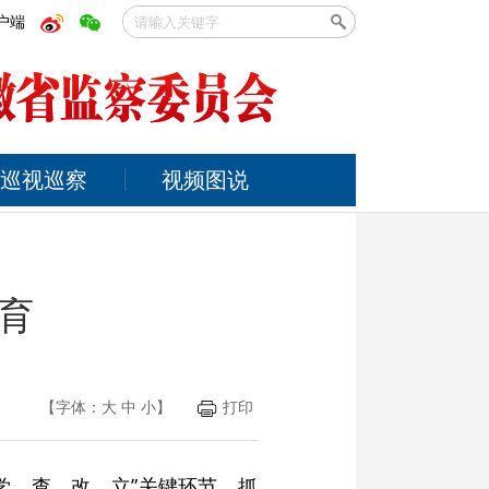
户端
巡视巡察
视频图说
育
【字体：
大
中
小
】
打印
学、查、改、立”关键环节，抓