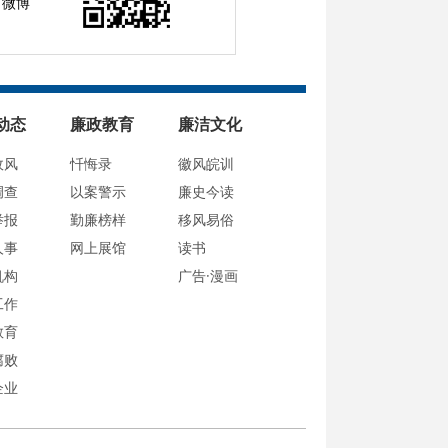
微博
动态
廉政教育
廉洁文化
政风
忏悔录
徽风皖训
调查
以案警示
廉史今读
举报
勤廉榜样
移风易俗
人事
网上展馆
读书
机构
广告·漫画
工作
教育
腐败
企业