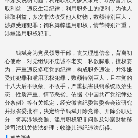
不如实说明问题，利用职权为多人录用、职务晋升谋
取利益；违反生活纪律；利用职务上的便利，为他人
谋取利益，多次非法收受他人财物，数额特别巨大，
涉嫌受贿犯罪；徇私舞弊滥用职权，情节特别严重，
涉嫌滥用职权犯罪。
钱斌身为党员领导干部，丧失理想信念，背离初
心使命，对党组织不忠诚不老实，私欲膨胀，擅权妄
为，严重违反多项党的纪律，构成职务违法，并涉嫌
受贿犯罪和滥用职权犯罪，数额特别巨大，且在党的
十八大后不收敛、不收手，严重损害供销系统政治生
态，性质严重、情节恶劣。依据《中国共产党纪律处
分条例》等有关规定，经安徽省纪委常委会会议研究
并报省委批准，决定给予钱斌开除党籍、开除公职处
分；将其涉嫌受贿、滥用职权犯罪问题及涉案财物移
送司法机关依法处理；收缴其违纪违法所得。
相关阅读