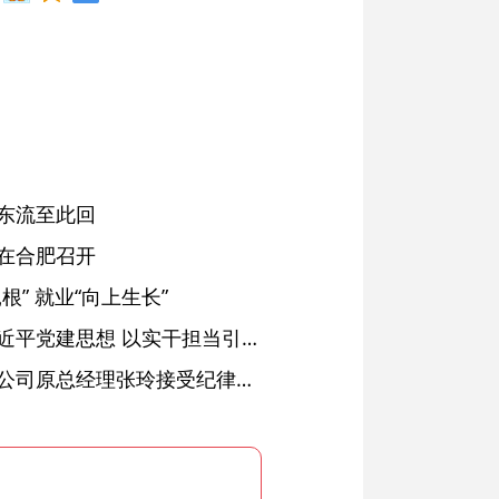
东流至此回
在合肥召开
” 就业“向上生长”
铜陵：深入学习贯彻习近平党建思想 以实干担当引领纪检监察工作高质量发展
安徽省天然气销售有限公司原总经理张玲接受纪律审查和监察调查