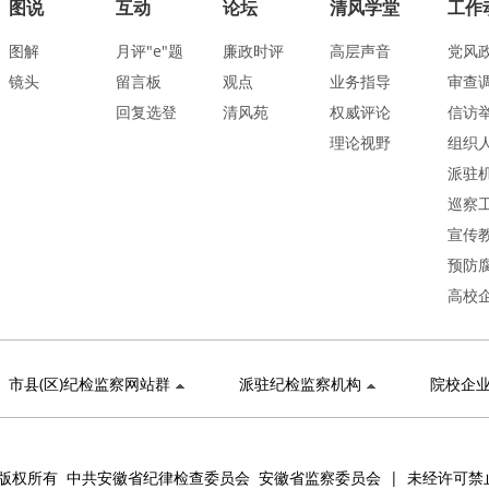
图说
互动
论坛
清风学堂
工作
图解
月评"e"题
廉政时评
高层声音
党风
镜头
留言板
观点
业务指导
审查
回复选登
清风苑
权威评论
信访
理论视野
组织
派驻
巡察
宣传
预防
高校
市县(区)纪检监察网站群
派驻纪检监察机构
院校企
版权所有 中共安徽省纪律检查委员会 安徽省监察委员会 | 未经许可禁