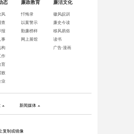
动态
廉政教育
廉洁文化
政风
忏悔录
徽风皖训
调查
以案警示
廉史今读
举报
勤廉榜样
移风易俗
人事
网上展馆
读书
机构
广告·漫画
工作
教育
腐败
企业
业
新闻媒体
止复制或镜像