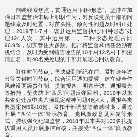
围绕线索焦点，贯通运用“四种形态”。坚持在加
强日常监督治未病上积极作为，对反映党员干部的问
题线索及时处置，对苗头性、倾向性问题及时纠正处
理，2019年1-7月，该县运用监督执纪“四种形态”处
理124人次，其中运用第一、二种形态处理占比
96.9％，切实管住大多数。把严格监督和信任激励有
机结合，及时为受到错告诬告的10个村12名村干部澄
清正名，对40名受处理的干部开展暖心回访教育。
盯住时间节点，坚决做到挺纪在前。紧扣逢年过
节等关键时间节点，综合运用通知提醒、建立健全作
风建设两级责任制、提前报备、明察暗访、通报曝光
等措施，坚决防止“四风”问题反弹回潮，2019年以来
共查处违反中央八项规定精神问题4起4人，通报各类
典型案例5期10起。紧扣干部调整等敏感时期，通过
开展 “四位一体”警示教育、党风廉政意见回复等形
式，持续强化纪律监督，2018年以来共对103名拟提
拔重用人员开展廉洁审核，并接受“四位一体”廉政教
育。