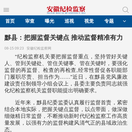
首页
审查
曝光
巡视
视觉
专题
黟县：把握监督关键点 推动监督精准有力
08-15 09:23
安徽纪检监察网
“纪检监察机关要把握监督重点，坚持管好关键
人、管到关键处、管住关键事、管在关键时，要强化
监督的再监督、检查的再检查,经常性督促各职能部
门履职尽责、担当作为……”近日，在黟县党风廉政
建设责任制领导小组会议上，县委主要负责同志就强
化纪检监察机关监督职能提出明确要求。
近年来，黟县纪委监委认真履行监督首责，紧密
结合本地实际，把握关键点监督，以点带面，做深做
细做精日常监督，不断推动新时代纪检监察工作高质
量发展，以强有力的监督构建风清气正的县域政治生
态。