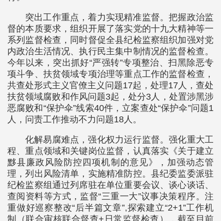
突出工作重点，着力实现精准监督。把握政治监
督的本质要求，组织开展了落实党的十九大精神等一
系列监督检查，同时督促全县纪检监察组织加强对党
内政治生活情况、执行民主集中制情况的监督检查。
今年以来，突出抓好“严强转”专项整治、扫黑除恶专
项斗争、扶贫领域专项治理等重点工作的监督检查，
共查处形式主义官僚主义问题17起，处理17人，查处
扶贫领域腐败和作风问题3起，处分3人，处置涉黑涉
恶腐败和“保护伞”线索40件，立案查处“保护伞”问题1
人，问责工作推动不力问题18人。
化解易腐难点，强化权力运行监督。强化重大工
程、重点领域和关键岗位监督，认真落实《关于建立
黟县廉政风险防控四项机制的意见》，加强动态管
理，列出风险清单，实施精准防控。县纪委监委派驻
纪检监察组通过列席驻在单位重要会议、谈心谈话、
查阅资料等方式，监督“三重一大”议事决策程序。注
重做好巡察整改“后半篇文章”,探索建立“2+1”工作机
制（联合审核联合督查+日常监督检查），截至目前