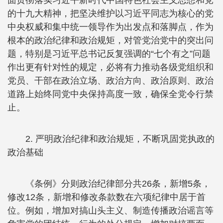
面贯彻落实习近平新时代中国特色社会主义思想和党
的十九大精神，把坚决维护以习近平同志为核心的党
中央权威和集中统一领导作为出发点和落脚点，作为
根本的政治纪律和政治规矩，对管党治党中的突出问
题，特别是习近平总书记反复强调的“七个有之”问题
作出更有针对性的规定，必将有力推动各级党组织和
党员、干部在政治立场、政治方向、政治原则、政治
道路上始终同党中央保持高度一致，确保全党令行禁
止。
2. 严明政治纪律和政治规矩，不断巩固党执政的
政治基础
《条例》分则政治纪律部分共26条，新增5条，
修改12条，新增和修改条款数在六项纪律中居于首
位。例如，增加对搞山头主义、制造传播政治谣言等