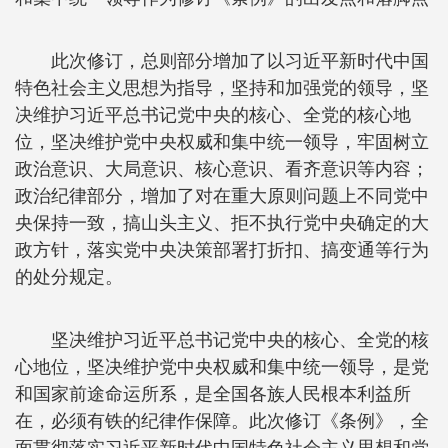
此次修订，总则部分增加了以习近平新时代中国
特色社会主义思想为指导，坚持和加强党的领导，坚
决维护习近平总书记党中央的核心、全党的核心地
位，坚决维护党中央权威和集中统一领导，牢固树立
政治意识、大局意识、核心意识、看齐意识等内容；
政治纪律部分，增加了对在重大原则问题上不同党中
央保持一致，搞山头主义、拒不执行党中央确定的大
政方针，落实党中央决策部署打折扣、搞变通等行为
的处分规定。
坚决维护习近平总书记党中央的核心、全党的核
心地位，坚决维护党中央权威和集中统一领导，是党
和国家前途命运所系，是全国各族人民根本利益所
在，必须有铁的纪律作保障。此次修订《条例》，全