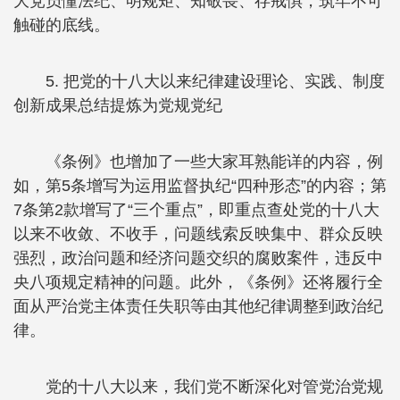
大党员懂法纪、明规矩、知敬畏、存戒惧，筑牢不可
触碰的底线。
5. 把党的十八大以来纪律建设理论、实践、制度
创新成果总结提炼为党规党纪
《条例》也增加了一些大家耳熟能详的内容，例
如，第5条增写为运用监督执纪“四种形态”的内容；第
7条第2款增写了“三个重点”，即重点查处党的十八大
以来不收敛、不收手，问题线索反映集中、群众反映
强烈，政治问题和经济问题交织的腐败案件，违反中
央八项规定精神的问题。此外，《条例》还将履行全
面从严治党主体责任失职等由其他纪律调整到政治纪
律。
党的十八大以来，我们党不断深化对管党治党规