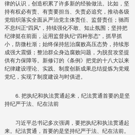
律的认识，创造积累了许多新的经验做法。比如，坚
持有权必有责、有责要担当、失责必追究，推动各级
党组织落实全面从严治党主体责任、监督责任；驰而
不息纠正“四风”，持续强化不敢、知止氛围；坚持把
纪律挺在前面，运用监督执纪“四种形态”，抓早抓
小，防微杜渐；始终保持惩治腐败高压态势，持续形
成强大震慑；整治群众身边腐败问题，为脱贫攻坚提
供有力保障等。新修订的《条例》把党的十八大以来
纪律建设理论、实践、制度创新成果总结提炼为党规
党纪，实现了制度建设与时俱进。
6. 把执纪和执法贯通起来，纪法贯通首要的是坚
持纪严于法、纪在法前
习近平总书记多次强调，要把执纪和执法贯通起
来。纪法贯通，首要的是坚持纪严于法、纪在法前。