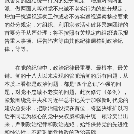
危害党的团结统一行为的处分规定，增加对搞两面
派、做两面人等对党不忠诚不老实行为的处分规定，
增加干扰巡视巡察工作或者不落实巡视巡察整改要求
的处分规定，对组织、利用宗教活动破坏民族团结的
首要分子从严处理；将不按照有关规定向组织请示报
告重大事项、诬告陷害等由其他纪律调整到政治纪
律，等等。
在党的纪律中，政治纪律最重要、最根本、最关
键。党的十八大以来发现的管党治党的所有问题，从
本质上看都是政治问题，都是“四个意识”不强的问
题，对党不忠诚不老实的问题。此次修订《条例》，
紧紧围绕党中央和习近平总书记关于加强新时代党的
建设总要求，把政治建设摆在首位，将坚决维护以习
近平同志为核心的党中央权威和集中统一领导突出出
来，严明政治纪律和政治规矩，始终保持党的先进性
和纯洁性，不断巩固党执政的政治基础。