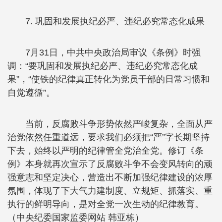
7. 巩固和发展执纪必严、违纪必究常态化成果
7月31日，中共中央政治局审议《条例》时强
调：“要巩固和发展执纪必严、违纪必究常态化成
果”，“使铁的纪律真正转化为党员干部的日常习惯和
自觉遵循”。
当前，反腐败斗争形势依然严峻复杂，全面从严
治党依然任重道远，要求我们必须把“严”字长期坚持
下去，始终以严明的纪律管全党治全党。修订《条
例》本身就再次宣示了反腐败斗争不会变风转向的顽
强意志和坚定决心，营造出不断加强纪律建设的浓厚
氛围，体现了下大气力建制度、立规矩、抓落实、重
执行的鲜明导向，是对全党一次生动的纪律教育。
（中央纪委国家监委网站 韩亚栋）