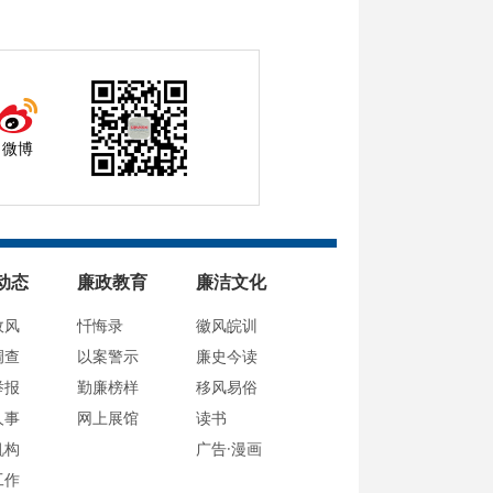
微博
动态
廉政教育
廉洁文化
政风
忏悔录
徽风皖训
调查
以案警示
廉史今读
举报
勤廉榜样
移风易俗
人事
网上展馆
读书
机构
广告·漫画
工作