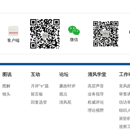
微信
客户端
图说
互动
论坛
清风学堂
工作
图解
月评"e"题
廉政时评
高层声音
党风
镜头
留言板
观点
业务指导
审查
回复选登
清风苑
权威评论
信访
理论视野
组织
派驻
巡察