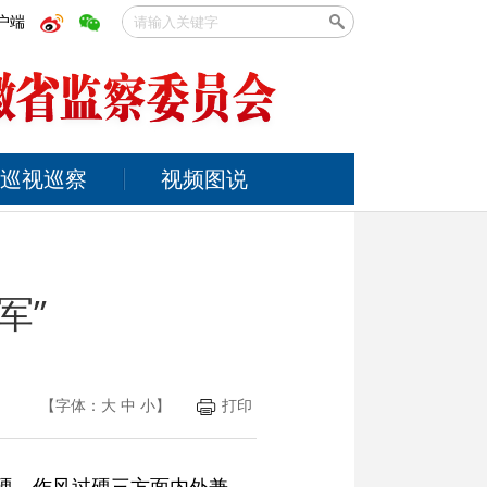
户端
巡视巡察
视频图说
军”
【字体：
大
中
小
】
打印
硬、作风过硬三方面内外兼