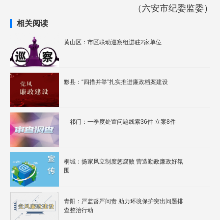
（六安市纪委监委）
相关阅读
黄山区：市区联动巡察组进驻2家单位
黟县：“四措并举”扎实推进廉政档案建设
祁门：一季度处置问题线索36件 立案8件
桐城：扬家风立制度惩腐败 营造勤政廉政好氛
围
青阳：严监督严问责 助力环境保护突出问题排
查整治行动