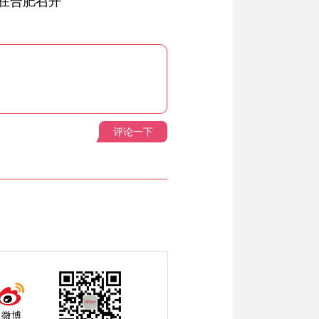
在合肥召开
评论一下
微博