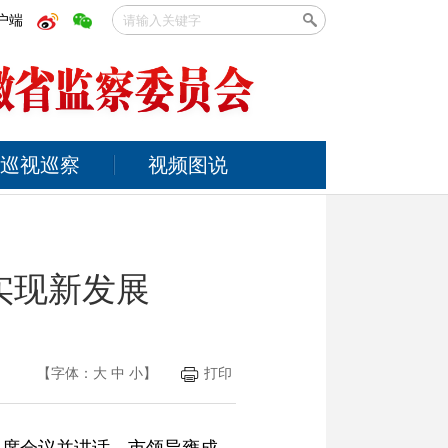
户端
巡视巡察
视频图说
实现新发展
【字体：
大
中
小
】
打印
出席会议并讲话，市领导雍成