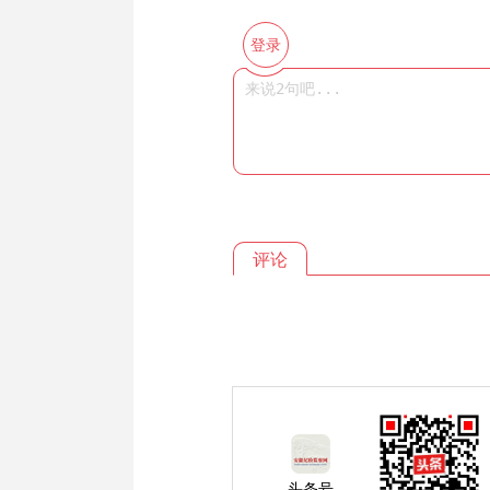
登录
评论
头条号