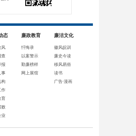
动态
廉政教育
廉洁文化
政风
忏悔录
徽风皖训
调查
以案警示
廉史今读
举报
勤廉榜样
移风易俗
人事
网上展馆
读书
机构
广告·漫画
工作
教育
腐败
企业