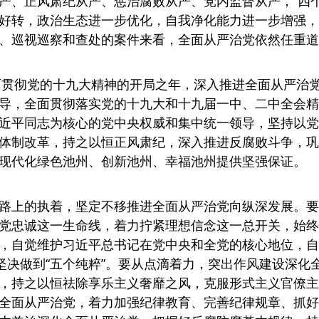
严、正风肃纪从严、惩治腐败从严、党内监督从严，“四个
好转，政治生态进一步优化，自我净化能力进一步增强，
、巡视巡察和查处的案件来看，全面从严治党依然任重道
全面贯彻党的十九大精神的开局之年，深入推进全面从严治
导，全面贯彻落实党的十九大和十九届一中、二中全会精
近平同志为核心的党中央权威和集中统一领导，坚持以党
体制改革，持之以恒正风肃纪，深入推进反腐败斗争，巩
现代化绿色池州、创新池州、幸福池州提供坚强保证。
路上的执着，坚定不移推进全面从严治党向纵深发展。要
党忠诚这一生命线，着力拧紧理想信念这一总开关，始终
，自觉维护习近平总书记在党中央和全党的核心地位，自
，坚决做到“五个纯粹”。要从点滴着力，突出作风建设深化
，持之以恒祛除享乐主义奢靡之风，克服形式主义官僚主
全面从严治党，着力加强纪律教育、完善纪律规章、抓好