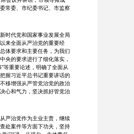
委常委、市纪委书记、市监察
新时代党和国家事业发展全局
以来全面从严治党的重要经
总体要求和主要任务，为我们
中央的要求进行了细化落实，
移”等重要论述，明确了全面从
把握习近平总书记重要讲话的
不移增强从严管党治党的政治
决心和气力，坚决抓好管党治
从严治党作为主业主责，继续
查处案件等方面下功夫，坚持