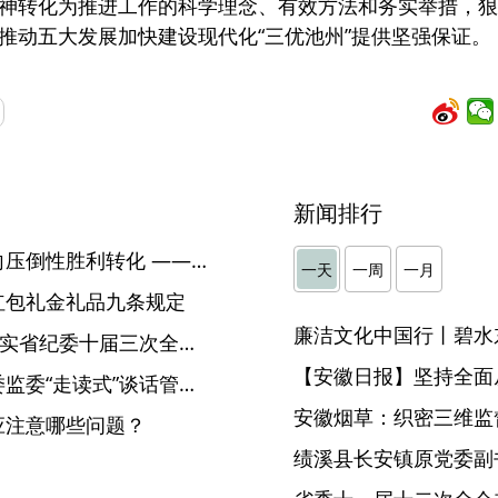
神转化为推进工作的科学理念、有效方法和务实举措，狠
推动五大发展加快建设现代化“三优池州”提供坚强保证。
新闻排行
​推动反腐败斗争压倒性态势向压倒性胜利转化 ——纪委书记（纪检组长）谈学习贯彻三次全会精神系列报道之六
一天
一周
一月
红包礼金礼品九条规定
廉洁文化中国行丨碧水
休宁：聚焦“四个着力”贯彻落实省纪委十届三次全会精神
【安徽日报】坚持全面
黄山屯溪：出台《屯溪区纪委监委“走读式”谈话管理暂行办法》
安徽烟草：织密三维监督
应注意哪些问题？