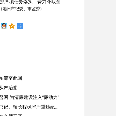
抓各项任务落实，奋力夺取全
（池州市纪委、市监委）
东流至此回
从严治党
网 为清廉建设注入“廉动力”
绩溪县长安镇原党委副书记、镇长程枫华严重违纪违法被开除党籍和公职