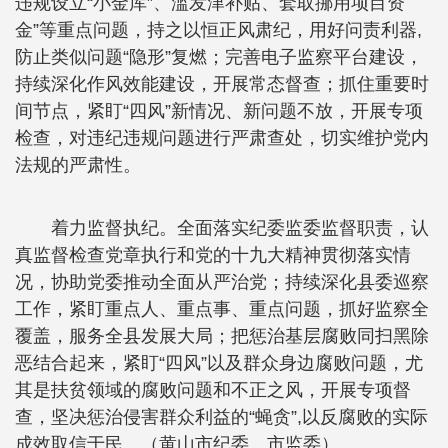
违规设立“小金库”、滥发津补贴、套取挪用项目资
金”等重点问题，持之以恒正风肃纪，用好问责利器,
防止类似问题“隐形”复燃；完善电子监察平台建设，
持续深化作风效能建设，开展常态督查；抓住重要时
间节点，紧盯“四风”新情况、新问题不放，开展专项
检查，对违纪违规问题进行严肃查处，切实维护党内
法规的严肃性。
着力监督执纪。全面落实纪委监委监督职责，认
真监督检查党章执行和党的十九大精神贯彻落实情
况，协助党委推动全面从严治党；持续深化县委巡察
工作，紧盯重点人、重点事、重点问题，抓好监察全
覆盖，服务全县发展大局；把惩治基层腐败同扫黑除
恶结合起来，紧盯“四风”以及群众身边腐败问题，尤
其是扶贫领域的腐败问题和不正之风，开展专项督
查，坚决惩治侵害群众利益的“蝇贪”,以反腐败的实际
成效取信于民。（黄山市纪委、市监委）