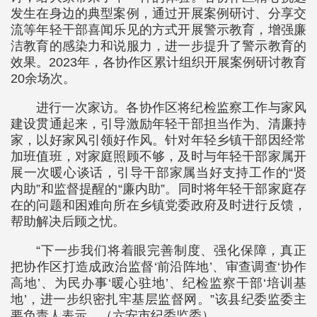
发生在身边的典型案例，通过开展案例研讨、分享交
流等年轻干部喜闻乐见的方式开展警示教育，增强廉
洁教育的感染力和说服力，进一步提升了警示教育的
效果。2023年，各协作区累计组织开展案例研讨教育
20余场次。
进行一次家访。各协作区将纪检监察工作与家风
建设贯通起来，引导激励年轻干部担当作为、清廉持
家，以好家风引领好作风。针对年轻乡镇干部因经常
加班值班，对家庭照顾不够，及时与年轻干部家属开
展一次暖心谈话，引导干部家属当好支持工作的“贤
内助”和监督提醒的“廉内助”。同时将年轻干部家庭存
在的问题和困难向所在乡镇党委政府及时进行反馈，
帮助解决后顾之忧。
“下一步我们将着眼完善制度、强化保障，真正
把协作区打造成政治监督‘前沿阵地’、审查调查‘协作
高地’、为民办事‘暖心驻地’、纪检监察干部‘培训基
地’，进一步织密扎牢基层监督网。”该县纪委监委主
要负责人表示。（六安市纪委监委）