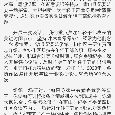
次高、思想活跃、创新意识强等特点，霍山县纪委监
委主动探索、大胆创新，为年轻干部量身定制“清廉
套餐”，通过实地实景实践破解年轻干部纪律教育难
题。
开展一次谈话。“我们重点关注年轻干部成长的
关键时间节点，坚持‘小木鱼常常敲’，经常为他们念
一念‘紧箍咒’。”该县纪委监委第一协作区主要负责同
志介绍。各协作区坚持在年轻干部入职、职务变动、
提拔任用、职级晋升等关键时期，联合乡镇纪委，深
入开展谈心谈话，及时掌握了解年轻干部的思想动
态，引导扣好廉洁从政的“第一粒扣子”。2023年，各
协作区累计开展年轻干部谈心谈话50余场300余人
次。
组织一场研讨。“如果你家中有婚丧嫁娶等事
宜，你要如何进行报备？亲戚朋友来到现场并向你随
大额礼金，你要怎么做？”在霍山县纪委监委第四协
作区会议室内，一场针对年轻干部的“沉浸式”案例研
讨，给大家带来了不一样的体验。各协作区精心挑选