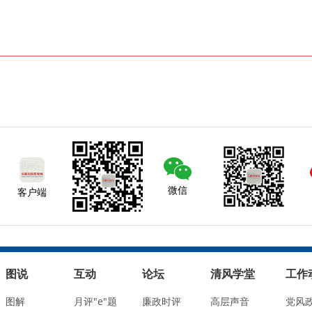
微信
客户端
图说
互动
论坛
清风学堂
工作
图解
月评"e"题
廉政时评
高层声音
党风