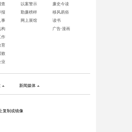
调查
以案警示
廉史今读
举报
勤廉榜样
移风易俗
人事
网上展馆
读书
机构
广告·漫画
工作
教育
腐败
企业
业
新闻媒体
止复制或镜像