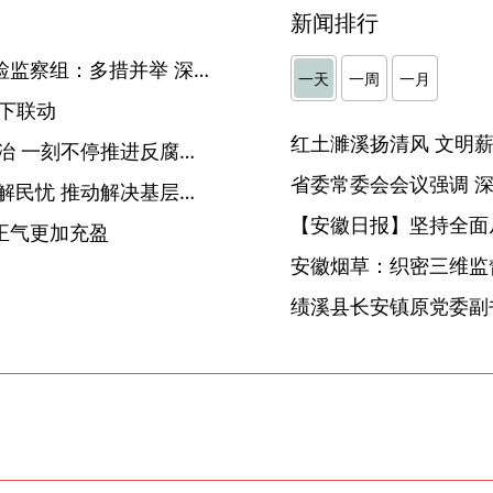
新闻排行
【回眸2023】驻省农信社纪检监察组：多措并举 深化金融领域正风肃纪反腐
一天
一周
一月
下联动
【回眸2023】 滁州：综合施治 一刻不停推进反腐败斗争
【回眸2023】淮北：察民情 解民忧 推动解决基层突出问题
【安徽日报】坚持全面
风正气更加充盈
安徽烟草：织密三维监督