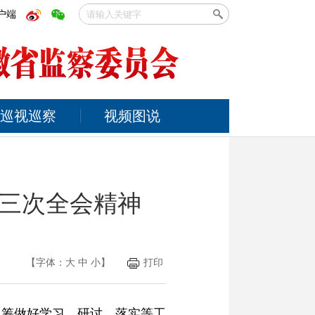
户端
巡视巡察
视频图说
三次全会精神
【字体：
大
中
小
】
打印
统筹做好学习、研讨、落实等工