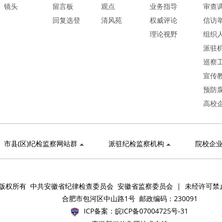
镜头
留言板
观点
业务指导
审查
回复选登
清风苑
权威评论
信访
理论视野
组织
派驻
巡察
宣传
预防
高校
市县(区)纪检监察网站群
派驻纪检监察机构
院校企
版权所有 中共安徽省纪律检查委员会 安徽省监察委员会 | 未经许可禁
合肥市包河区中山路1号 邮政编码：230091
ICP备案：
皖ICP备07004725号-31