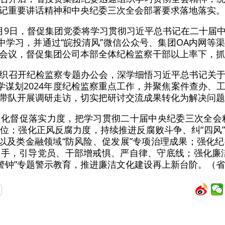
记重要讲话精神和中央纪委三次全会部署要求落地落实。
月9日，督促集团党委将学习贯彻习近平总书记在二十届
集中学习，并通过“皖投清风”微信公众号、集团OA内网等
会议，督促集团公司本部全体纪检监察干部以上率下，抓
织召开纪检监察专题办公会，深学细悟习近平总书记关
科学谋划2024年度纪检监察重点工作，并聚焦案件查办、
带队开展调研走访，切实把研讨交流成果转化为解决问题
化督促落实力度，把学习贯彻二十届中央纪委三次全会精
位；强化正风反腐力度，持续推进反腐败斗争、纠“四风
治以及类金融领域“防风险、促发展”专项治理成果；强化
手，引导党员、干部增戒惧、严自律、守底线；强化廉
的警钟”专题警示教育，推进廉洁文化建设再上新台阶。（