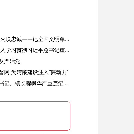
红土濉溪扬清风 文明薪火映忠诚——记全国文明单位、安徽省濉溪县纪委监委
省委常委会会议强调 深入学习贯彻习近平总书记重要讲话精神 以高质量党建引领高质量发展 梁言顺主持并讲话
从严治党
网 为清廉建设注入“廉动力”
绩溪县长安镇原党委副书记、镇长程枫华严重违纪违法被开除党籍和公职