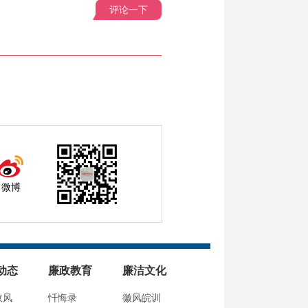
评论一下
微博
动态
廉政教育
廉洁文化
政风
忏悔录
徽风皖训